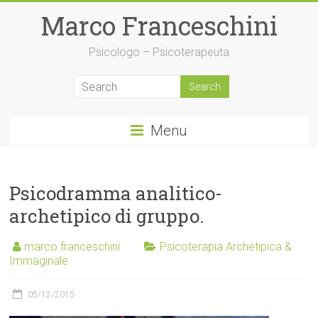
Skip
Marco Franceschini
to
content
Psicologo – Psicoterapeuta
Menu
Psicodramma analitico-
archetipico di gruppo.
marco franceschini
Psicoterapia Archetipica &
Immaginale
05/12/2015