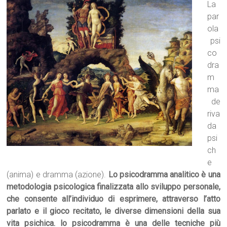
La
par
ola
psi
co
dra
m
ma
de
riva
da
psi
ch
e
(anima) e dramma (azione).
Lo psicodramma analitico è una
metodologia psicologica finalizzata allo sviluppo personale,
che consente all’individuo di esprimere, attraverso l’atto
parlato e il gioco recitato, le diverse dimensioni della sua
vita psichica.
lo psicodramma è una delle tecniche più