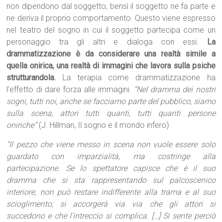
non dipendono dal soggetto, bensì il soggetto ne fa parte e
ne deriva il proprio comportamento. Questo viene espresso
nel teatro del sogno in cui il soggetto partecipa come un
personaggio tra gli altri e dialoga con essi.
La
drammatizzazione è da considerare una realtà simile a
quella onirica, una realtà di immagini che lavora sulla psiche
strutturandola.
La terapia come drammatizzazione ha
l’effetto di dare forza alle immagini.
“Nel dramma dei nostri
sogni, tutti noi, anche se facciamo parte del pubblico, siamo
sulla scena, attori tutti quanti, tutti quanti persone
oniriche”
(J. Hillman, Il sogno e il mondo infero)
“Il pezzo che viene messo in scena non vuole essere solo
guardato con imparzialità, ma costringe alla
partecipazione. Se lo spettatore capisce che è il suo
dramma che si sta rappresentando sul palcoscenico
interiore, non può restare indifferente alla trama e al suo
scioglimento; si accorgerà via via che gli attori si
succedono e che l’intreccio si complica. […] Si sente perciò