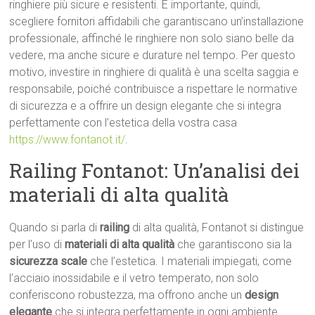
ringhiere più sicure e resistenti. È importante, quindi,
scegliere fornitori affidabili che garantiscano un’installazione
professionale, affinché le ringhiere non solo siano belle da
vedere, ma anche sicure e durature nel tempo. Per questo
motivo, investire in ringhiere di qualità è una scelta saggia e
responsabile, poiché contribuisce a rispettare le normative
di sicurezza e a offrire un design elegante che si integra
perfettamente con l’estetica della vostra casa
https://www.fontanot.it/
.
Railing Fontanot: Un’analisi dei
materiali di alta qualità
Quando si parla di
railing
di alta qualità, Fontanot si distingue
per l’uso di
materiali di alta qualità
che garantiscono sia la
sicurezza scale
che l’estetica. I materiali impiegati, come
l’acciaio inossidabile e il vetro temperato, non solo
conferiscono robustezza, ma offrono anche un
design
elegante
che si integra perfettamente in ogni ambiente.