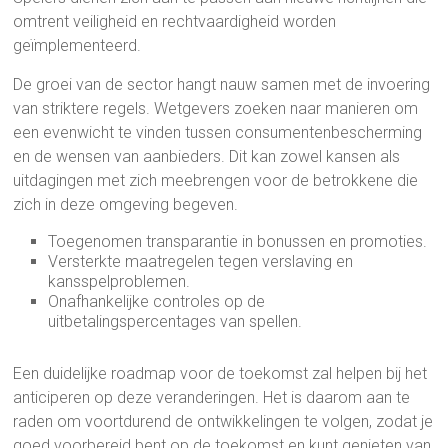
omtrent veiligheid en rechtvaardigheid worden
geïmplementeerd.
De groei van de sector hangt nauw samen met de invoering
van striktere regels. Wetgevers zoeken naar manieren om
een evenwicht te vinden tussen consumentenbescherming
en de wensen van aanbieders. Dit kan zowel kansen als
uitdagingen met zich meebrengen voor de betrokkene die
zich in deze omgeving begeven.
Toegenomen transparantie in bonussen en promoties.
Versterkte maatregelen tegen verslaving en
kansspelproblemen.
Onafhankelijke controles op de
uitbetalingspercentages van spellen.
Een duidelijke roadmap voor de toekomst zal helpen bij het
anticiperen op deze veranderingen. Het is daarom aan te
raden om voortdurend de ontwikkelingen te volgen, zodat je
goed voorbereid bent op de toekomst en kunt genieten van