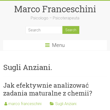
Skip
Marco Franceschini
to
content
Psicologo – Psicoterapeuta
Menu
Sugli Anziani.
Jak efektywnie analizować
zadania maturalne z chemii?
marco franceschini
Sugli Anziani.