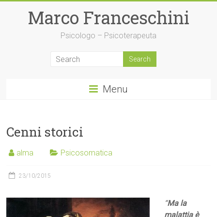
Skip
Marco Franceschini
to
content
Psicologo – Psicoterapeuta
Menu
Cenni storici
alma
Psicosomatica
23/10/2015
“
Ma la
malattia è