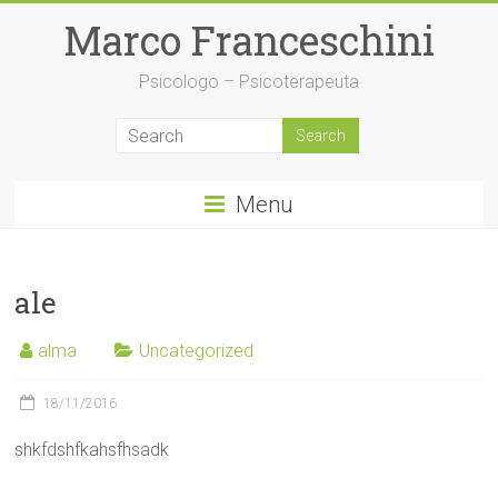
Skip
Marco Franceschini
to
content
Psicologo – Psicoterapeuta
Menu
ale
alma
Uncategorized
18/11/2016
shkfdshfkahsfhsadk