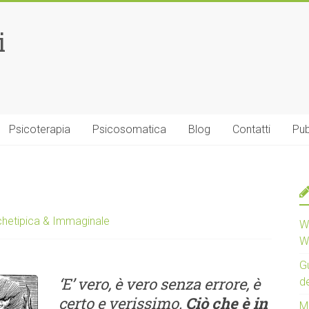
i
Psicoterapia
Psicosomatica
Blog
Contatti
Pub
chetipica & Immaginale
W
W
G
‘E’ vero, è vero senza errore, è
de
certo e verissimo.
Ciò che è in
Ma