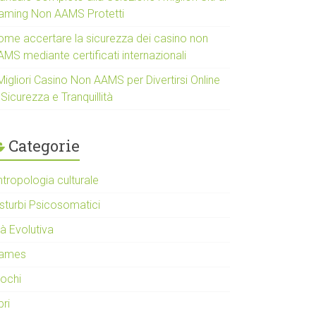
aming Non AAMS Protetti
ome accertare la sicurezza dei casino non
MS mediante certificati internazionali
Migliori Casino Non AAMS per Divertirsi Online
 Sicurezza e Tranquillità
Categorie
ntropologia culturale
isturbi Psicosomatici
à Evolutiva
ames
iochi
bri