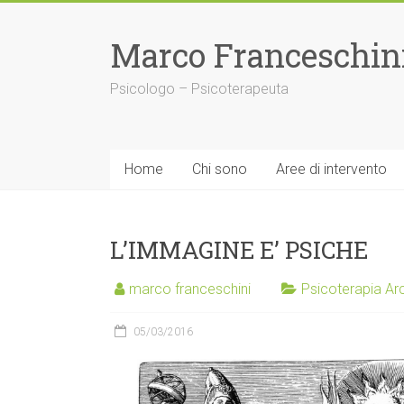
Skip
to
Marco Franceschin
content
Psicologo – Psicoterapeuta
Home
Chi sono
Aree di intervento
L’IMMAGINE E’ PSICHE
marco franceschini
Psicoterapia Ar
05/03/2016