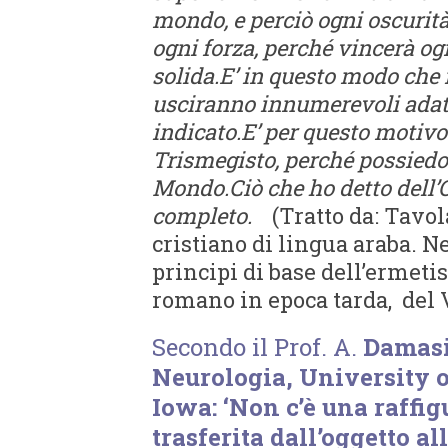
mondo, e perciò ogni oscurità 
ogni forza, perché vincerà og
solida.
E’ in questo modo che 
usciranno innumerevoli adatt
indicato.
E’ per questo motiv
Trismegisto, perché possiedo le
Mondo.
Ciò che ho detto dell’
completo.
(Tratto da: Tavol
cristiano di lingua araba. N
principi di base dell’ermeti
romano in epoca tarda, del V
Secondo il Prof. A.
Damasio
Neurologia, University o
Iowa: ‘Non c’è una raffi
trasferita dall’oggetto al