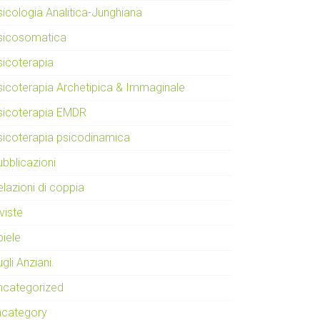
sicologia Analitica-Junghiana
sicosomatica
sicoterapia
sicoterapia Archetipica & Immaginale
sicoterapia EMDR
sicoterapia psicodinamica
ubblicazioni
lazioni di coppia
viste
piele
gli Anziani.
ncategorized
ncategory