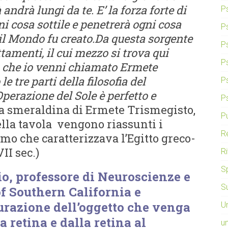
andrà lungi da te. E’ la forza forte di
P
ni cosa sottile e penetrerà ogni cosa
P
il Mondo fu creato.
Da questa sorgente
P
amenti, il cui mezzo si trova qui
P
o che io venni chiamato Ermete
 tre parti della filosofia del
P
Operazione del Sole è perfetto e
P
a smeraldina di Ermete Trismegisto,
P
ella tavola vengono riassunti i
Re
smo che caratterizzava l’Egitto greco-
II sec.)
Ri
S
, professore di Neuroscienze e
Su
f Southern California e
gurazione dell’oggetto che venga
U
la retina e dalla retina al
u