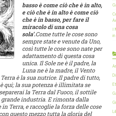
basso è come ciò che è in alto,
G
e ciò che è in alto è come ciò
C
che è in basso, per fare il
AA
miracolo di una cosa
I 
sola’.
Come tutte le cose sono
in
sempre state e venute da Uno,
così tutte le cose sono nate per
adattamento di questa cosa
unica.
Il Sole ne è il padre, la
A
Luna ne è la madre, il Vento
D
Terra è la sua nutrice. Il padre di tutto,
è qui; la sua potenza è illimitata se
Et
separerai la Terra dal Fuoco, il sottile
G
 grande industria. E rimonta dalla
G
 in Terra, e raccoglie la forza delle cose
Li
con questo mezzo tutta la gloria del