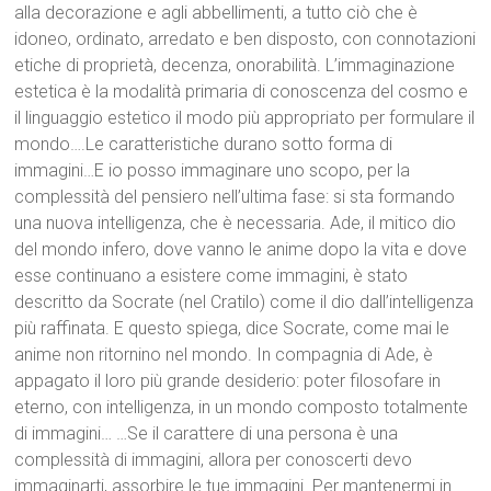
alla decorazione e agli abbellimenti, a tutto ciò che è
idoneo, ordinato, arredato e ben disposto, con connotazioni
etiche di proprietà, decenza, onorabilità. L’immaginazione
estetica è la modalità primaria di conoscenza del cosmo e
il linguaggio estetico il modo più appropriato per formulare il
mondo….Le caratteristiche durano sotto forma di
immagini…E io posso immaginare uno scopo, per la
complessità del pensiero nell’ultima fase: si sta formando
una nuova intelligenza, che è necessaria. Ade, il mitico dio
del mondo infero, dove vanno le anime dopo la vita e dove
esse continuano a esistere come immagini, è stato
descritto da Socrate (nel Cratilo) come il dio dall’intelligenza
più raffinata. E questo spiega, dice Socrate, come mai le
anime non ritornino nel mondo. In compagnia di Ade, è
appagato il loro più grande desiderio: poter filosofare in
eterno, con intelligenza, in un mondo composto totalmente
di immagini… …Se il carattere di una persona è una
complessità di immagini, allora per conoscerti devo
immaginarti, assorbire le tue immagini. Per mantenermi in