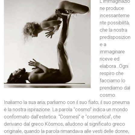
L’immaginazio
ne produce
incessanteme
nte possibilità,
che la nostra
predisposizion
e a
immaginare
riceve ed
elabora…Ogni
respiro che
facciamo lo
prendiamo dal
cosmo.
Inaliamo la sua aria; parliamo con il suo fiato; il suo pneuma
è la nostra ispirazione. La parola “cosmo” indica un mondo
conformato dall’estetica. “Cosmesi” e “cosmetica”, che
derivano dal greco Kòsm
os, alludono al significato greco
originale, quando la parola rimandava alle vesti delle donne,