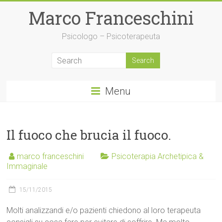
Skip
Marco Franceschini
to
content
Psicologo – Psicoterapeuta
Menu
Il fuoco che brucia il fuoco.
marco franceschini
Psicoterapia Archetipica &
Immaginale
15/11/2015
Molti analizzandi e/o pazienti chiedono al loro terapeuta