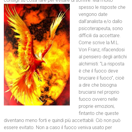
consigli su cosa fare per evitare di soffrire. Ma molto
spesso le rispos
te che
vengono date
dall’analista e/o dallo
psicoterapeuta, sono
difficili da accettare.
Come scrive la M.L.
Von Franz, rifacendosi
al pensiero degli antichi
alchimisti: ”La risposta
è che il fuoco
deve
bruciare il fuoco”, cioè
a dire che bisogna
bruciarsi nel proprio
fuoco ovvero nelle
proprie emozioni,
fintanto che queste
diventano meno forti e quindi più accettabili. Ciò non può
essere evitato. Non a caso il fuoco veniva usato per