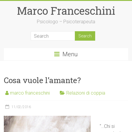
Skip
Marco Franceschini
to
content
Psicologo – Psicoterapeuta
Menu
Cosa vuole l’amante?
marco franceschini
Relazioni di coppia
11/02/2016
“…Chi si