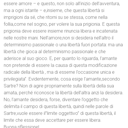
essere amore – e questo, non solo all’inizio dell’avventura,
ma a ogni istante – e,insieme, che questa libertà si
imprigioni da sé, che ritorni su se stessa, come nella
follia,come nel sogno, per volere la sua prigionia. E questa
prigionia deve essere insieme rinuncia libera e incatenata
nelle nostre mani. Nell’amore,non si desidera nell’altro il
determinismo passionale o una libertà fuori portata: ma una
libertà che gioca al determinismo passionale e che
aderisce al suo gioco. E, per quanto lo riguarda, l’amante
non pretende di essere la causa di questa modificazione
radicale della libertà , ma di esserne l’occasione unica e
privilegiata”. Evidentement
e, cosa esige l’amante,secondo
Sartre? Non di agire propriamente sulla libertà della sua
amata, perché riconosce la libertà dell’altra anzi la desidera.
No, l’amante desidera, forse, diventare l’oggetto che
delimita il campo di questa libertà, quindi nelle parole di
Sartre,vuole essere il”limite oggettivo” di questa libertà, il
limite che essa deve accettare per essere libera.
Buona riflessione!