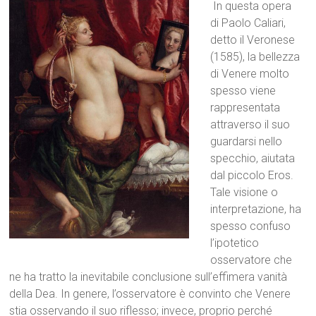
In questa opera
di Paolo Caliari,
detto il Veronese
(1585), la bellezza
di Venere molto
spesso viene
rappresentata
attraverso il suo
guardarsi nello
specchio, aiutata
dal piccolo Eros.
Tale visione o
interpretazione, ha
spesso confuso
l’ipotetico
osservatore che
ne ha tratto la inevitabile conclusione sull’effimera vanità
della Dea. In genere, l’osservatore è convinto che Venere
stia osservando il suo riflesso; invece, proprio perché