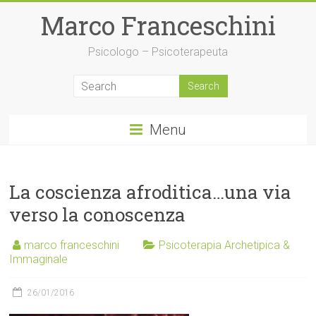
Skip
Marco Franceschini
to
content
Psicologo – Psicoterapeuta
Menu
La coscienza afroditica…una via
verso la conoscenza
marco franceschini
Psicoterapia Archetipica &
Immaginale
26/01/2016