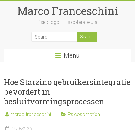
Skip
Marco Franceschini
to
content
Psicologo – Psicoterapeuta
Menu
Hoe Starzino gebruikersintegratie
bevordert in
besluitvormingsprocessen
marco franceschini
Psicosomatica
14/03/2026