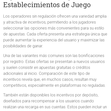
Establecimientos de Juego
Los operadores sin regulación ofrecen una variedad amplia
y atractiva de incentivos, permitiendo a los jugadores
seleccionar las opciones más convenientes para su estilo
de apuestas. Cada oferta presenta una estrategia única que
puede aumentar la experiencia del usuario y maximizar las
posibilidades de ganar.
Una de las variantes más comunes son las bonificaciones
por registro. Estas ofertas se presentan a nuevos usuarios
y suelen consistir en apuestas gratuitas o créditos
adicionales al inicio. Comparación de este tipo de
incentivos revela que, en muchos casos, resultan muy
competitivos, especialmente en plataformas no reguladas.
También están disponibles los incentivos por depósito,
diseñados para recompensar a los usuarios cuando
realizan una recarga en sus cuentas. Estos pueden incluir un