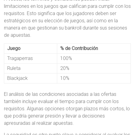
limitaciones en los juegos que califican para cumplir con los
requisitos. Esto significa que los jugadores deben ser
estratégicos en su elección de juegos, así como en la
manera en que gestionan su bankroll durante sus sesiones
de apuestas.
Juego
% de Contribución
Tragaperras
100%
Ruleta
20%
Blackjack
10%
El análisis de las condiciones asociadas a las ofertas
también incluye evaluar el tiempo para cumplir con los
requisitos. Algunas opciones otorgan plazos más cortos, lo
que podría generar presión y llevar a decisiones
apresuradas al realizar apuestas.
La seguridad es otro punto clave a considerar al evaluar los