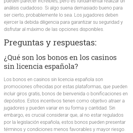
pueden parecer increíbles, pero es fundamental realizar un
análisis cuidadoso. Si algo suena demasiado bueno para
ser cierto, probablemente lo sea. Los jugadores deben
ejercer la debida diligencia para garantizar su seguridad y
disfrutar al máximo de las opciones disponibles.
Preguntas y respuestas:
¿Qué son los bonos en los casinos
sin licencia española?
Los bonos en casinos sin licencia española son
promociones ofrecidas por estas plataformas, que pueden
incluir giros gratis, bonos de bienvenida o bonificaciones en
depósitos. Estos incentivos tienen como objetivo atraer a
jugadores y pueden variar en su forma y cantidad. Sin
embargo, es crucial considerar que, al no estar regulados
por la legislación española, estos bonos pueden presentar
términos y condiciones menos favorables y mayor riesgo.