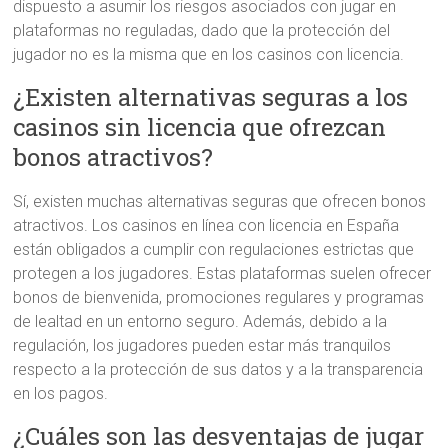
dispuesto a asumir los riesgos asociados con jugar en
plataformas no reguladas, dado que la protección del
jugador no es la misma que en los casinos con licencia.
¿Existen alternativas seguras a los
casinos sin licencia que ofrezcan
bonos atractivos?
Sí, existen muchas alternativas seguras que ofrecen bonos
atractivos. Los casinos en línea con licencia en España
están obligados a cumplir con regulaciones estrictas que
protegen a los jugadores. Estas plataformas suelen ofrecer
bonos de bienvenida, promociones regulares y programas
de lealtad en un entorno seguro. Además, debido a la
regulación, los jugadores pueden estar más tranquilos
respecto a la protección de sus datos y a la transparencia
en los pagos.
¿Cuáles son las desventajas de jugar