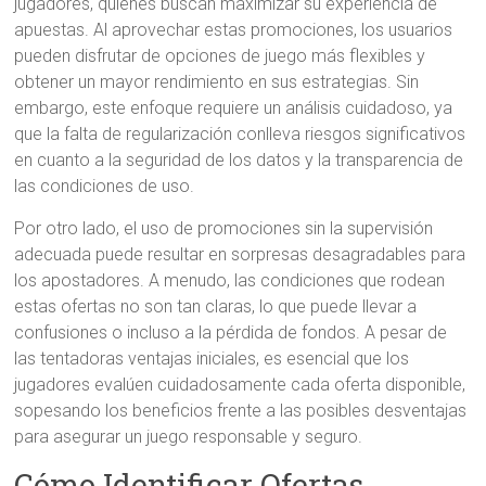
jugadores, quienes buscan maximizar su experiencia de
apuestas. Al aprovechar estas promociones, los usuarios
pueden disfrutar de opciones de juego más flexibles y
obtener un mayor rendimiento en sus estrategias. Sin
embargo, este enfoque requiere un análisis cuidadoso, ya
que la falta de regularización conlleva riesgos significativos
en cuanto a la seguridad de los datos y la transparencia de
las condiciones de uso.
Por otro lado, el uso de promociones sin la supervisión
adecuada puede resultar en sorpresas desagradables para
los apostadores. A menudo, las condiciones que rodean
estas ofertas no son tan claras, lo que puede llevar a
confusiones o incluso a la pérdida de fondos. A pesar de
las tentadoras ventajas iniciales, es esencial que los
jugadores evalúen cuidadosamente cada oferta disponible,
sopesando los beneficios frente a las posibles desventajas
para asegurar un juego responsable y seguro.
Cómo Identificar Ofertas