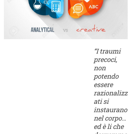
“I traumi
precoci,
non
potendo
essere
razionalizz
ati si
instaurano
nel corpo…
ed è li che