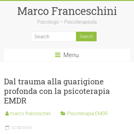
Skip
Marco Franceschini
to
content
Psicologo – Psicoterapeuta
Menu
Dal trauma alla guarigione
profonda con la psicoterapia
EMDR
marco franceschini
Psicoterapia EMDR
22/02/2016