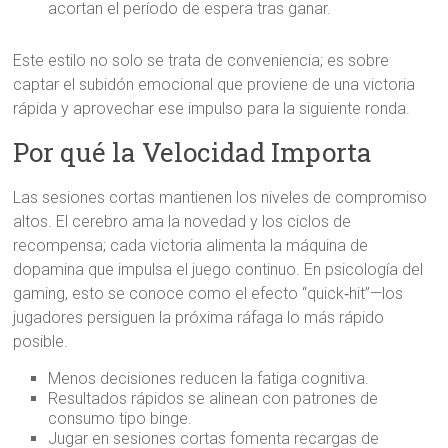
acortan el período de espera tras ganar.
Este estilo no solo se trata de conveniencia; es sobre
captar el subidón emocional que proviene de una victoria
rápida y aprovechar ese impulso para la siguiente ronda.
Por qué la Velocidad Importa
Las sesiones cortas mantienen los niveles de compromiso
altos. El cerebro ama la novedad y los ciclos de
recompensa; cada victoria alimenta la máquina de
dopamina que impulsa el juego continuo. En psicología del
gaming, esto se conoce como el efecto “quick‑hit”—los
jugadores persiguen la próxima ráfaga lo más rápido
posible.
Menos decisiones reducen la fatiga cognitiva.
Resultados rápidos se alinean con patrones de
consumo tipo binge.
Jugar en sesiones cortas fomenta recargas de