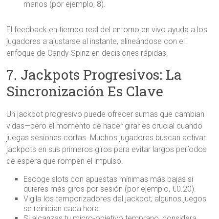
manos (por ejemplo, 8).
El feedback en tiempo real del entorno en vivo ayuda a los
jugadores a ajustarse al instante, alineándose con el
enfoque de Candy Spinz en decisiones rápidas.
7. Jackpots Progresivos: La
Sincronización Es Clave
Un jackpot progresivo puede ofrecer sumas que cambian
vidas—pero el momento de hacer girar es crucial cuando
juegas sesiones cortas. Muchos jugadores buscan activar
jackpots en sus primeros giros para evitar largos períodos
de espera que rompen el impulso.
Escoge slots con apuestas mínimas más bajas si
quieres más giros por sesión (por ejemplo, €0.20).
Vigila los temporizadores del jackpot; algunos juegos
se reinician cada hora.
Si alcanzas tu micro‑objetivo temprano, considera