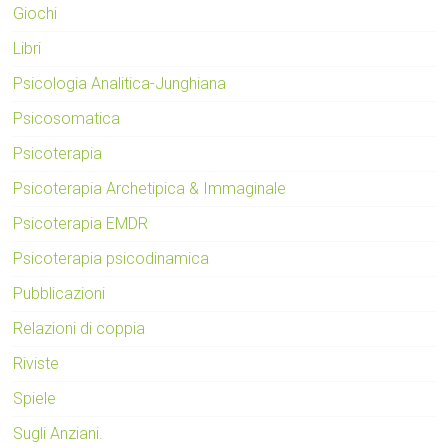
Giochi
Libri
Psicologia Analitica-Junghiana
Psicosomatica
Psicoterapia
Psicoterapia Archetipica & Immaginale
Psicoterapia EMDR
Psicoterapia psicodinamica
Pubblicazioni
Relazioni di coppia
Riviste
Spiele
Sugli Anziani.