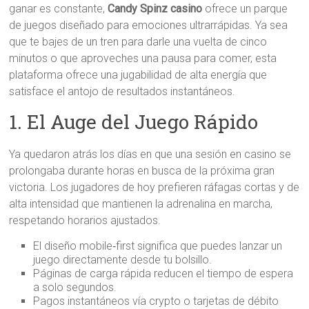
ganar es constante,
Candy Spinz casino
ofrece un parque
de juegos diseñado para emociones ultrarrápidas. Ya sea
que te bajes de un tren para darle una vuelta de cinco
minutos o que aproveches una pausa para comer, esta
plataforma ofrece una jugabilidad de alta energía que
satisface el antojo de resultados instantáneos.
1. El Auge del Juego Rápido
Ya quedaron atrás los días en que una sesión en casino se
prolongaba durante horas en busca de la próxima gran
victoria. Los jugadores de hoy prefieren ráfagas cortas y de
alta intensidad que mantienen la adrenalina en marcha,
respetando horarios ajustados.
El diseño mobile‑first significa que puedes lanzar un
juego directamente desde tu bolsillo.
Páginas de carga rápida reducen el tiempo de espera
a solo segundos.
Pagos instantáneos vía crypto o tarjetas de débito