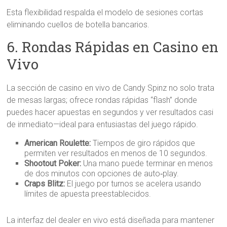
Esta flexibilidad respalda el modelo de sesiones cortas
eliminando cuellos de botella bancarios.
6. Rondas Rápidas en Casino en
Vivo
La sección de casino en vivo de Candy Spinz no solo trata
de mesas largas; ofrece rondas rápidas “flash” donde
puedes hacer apuestas en segundos y ver resultados casi
de inmediato—ideal para entusiastas del juego rápido.
American Roulette:
Tiempos de giro rápidos que
permiten ver resultados en menos de 10 segundos.
Shootout Poker:
Una mano puede terminar en menos
de dos minutos con opciones de auto‑play.
Craps Blitz:
El juego por turnos se acelera usando
límites de apuesta preestablecidos.
La interfaz del dealer en vivo está diseñada para mantener