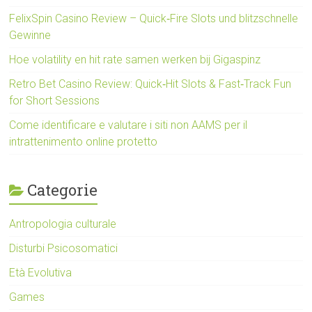
FelixSpin Casino Review – Quick‑Fire Slots und blitzschnelle
Gewinne
Hoe volatility en hit rate samen werken bij Gigaspinz
Retro Bet Casino Review: Quick‑Hit Slots & Fast‑Track Fun
for Short Sessions
Come identificare e valutare i siti non AAMS per il
intrattenimento online protetto
Categorie
Antropologia culturale
Disturbi Psicosomatici
Età Evolutiva
Games