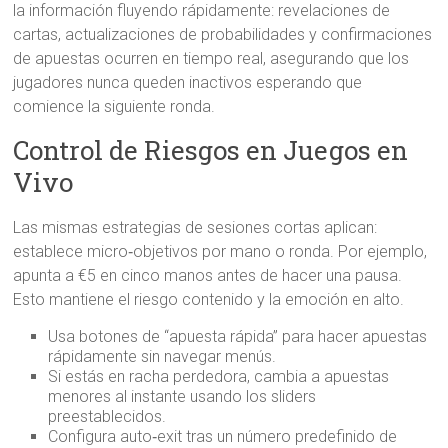
la información fluyendo rápidamente: revelaciones de
cartas, actualizaciones de probabilidades y confirmaciones
de apuestas ocurren en tiempo real, asegurando que los
jugadores nunca queden inactivos esperando que
comience la siguiente ronda.
Control de Riesgos en Juegos en
Vivo
Las mismas estrategias de sesiones cortas aplican:
establece micro‑objetivos por mano o ronda. Por ejemplo,
apunta a €5 en cinco manos antes de hacer una pausa.
Esto mantiene el riesgo contenido y la emoción en alto.
Usa botones de “apuesta rápida” para hacer apuestas
rápidamente sin navegar menús.
Si estás en racha perdedora, cambia a apuestas
menores al instante usando los sliders
preestablecidos.
Configura auto‑exit tras un número predefinido de