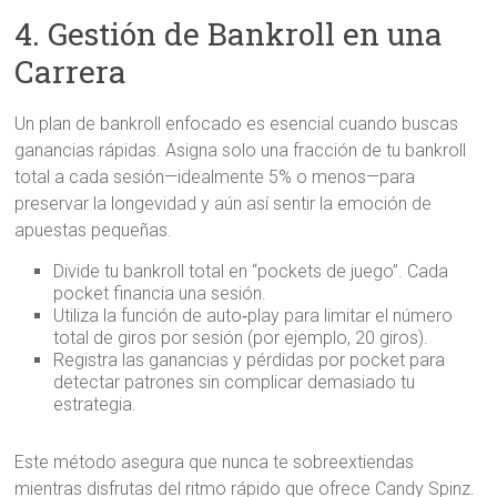
4. Gestión de Bankroll en una
Carrera
Un plan de bankroll enfocado es esencial cuando buscas
ganancias rápidas. Asigna solo una fracción de tu bankroll
total a cada sesión—idealmente 5% o menos—para
preservar la longevidad y aún así sentir la emoción de
apuestas pequeñas.
Divide tu bankroll total en “pockets de juego”. Cada
pocket financia una sesión.
Utiliza la función de auto‑play para limitar el número
total de giros por sesión (por ejemplo, 20 giros).
Registra las ganancias y pérdidas por pocket para
detectar patrones sin complicar demasiado tu
estrategia.
Este método asegura que nunca te sobreextiendas
mientras disfrutas del ritmo rápido que ofrece Candy Spinz.