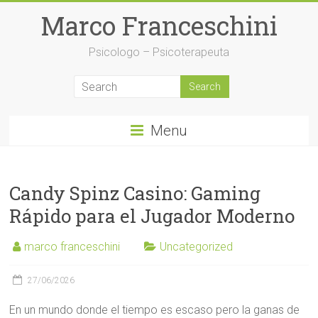
Skip
Marco Franceschini
to
content
Psicologo – Psicoterapeuta
Menu
Candy Spinz Casino: Gaming
Rápido para el Jugador Moderno
marco franceschini
Uncategorized
27/06/2026
En un mundo donde el tiempo es escaso pero la ganas de