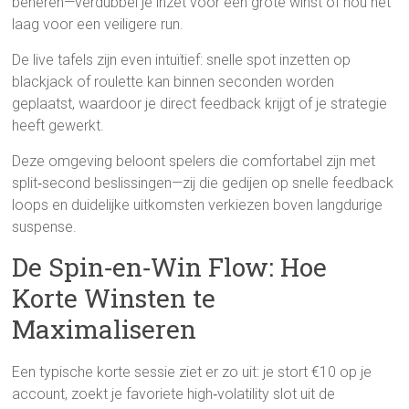
beheren—verdubbel je inzet voor een grote winst of hou het
laag voor een veiligere run.
De live tafels zijn even intuïtief: snelle spot inzetten op
blackjack of roulette kan binnen seconden worden
geplaatst, waardoor je direct feedback krijgt of je strategie
heeft gewerkt.
Deze omgeving beloont spelers die comfortabel zijn met
split‑second beslissingen—zij die gedijen op snelle feedback
loops en duidelijke uitkomsten verkiezen boven langdurige
suspense.
De Spin‑en‑Win Flow: Hoe
Korte Winsten te
Maximaliseren
Een typische korte sessie ziet er zo uit: je stort €10 op je
account, zoekt je favoriete high‑volatility slot uit de