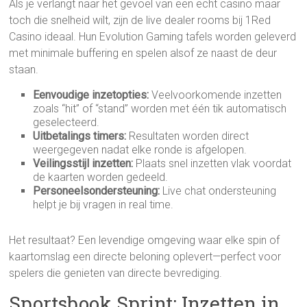
Als je verlangt naar het gevoel van een echt casino maar
toch die snelheid wilt, zijn de live dealer rooms bij 1Red
Casino ideaal. Hun Evolution Gaming tafels worden geleverd
met minimale buffering en spelen alsof ze naast de deur
staan.
Eenvoudige inzetopties:
Veelvoorkomende inzetten
zoals “hit” of “stand” worden met één tik automatisch
geselecteerd.
Uitbetalings timers:
Resultaten worden direct
weergegeven nadat elke ronde is afgelopen.
Veilingsstijl inzetten:
Plaats snel inzetten vlak voordat
de kaarten worden gedeeld.
Personeelsondersteuning:
Live chat ondersteuning
helpt je bij vragen in real time.
Het resultaat? Een levendige omgeving waar elke spin of
kaartomslag een directe beloning oplevert—perfect voor
spelers die genieten van directe bevrediging.
Sportsbook Sprint: Inzetten in