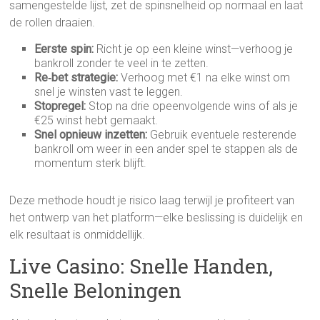
samengestelde lijst, zet de spinsnelheid op normaal en laat
de rollen draaien.
Eerste spin:
Richt je op een kleine winst—verhoog je
bankroll zonder te veel in te zetten.
Re‑bet strategie:
Verhoog met €1 na elke winst om
snel je winsten vast te leggen.
Stopregel:
Stop na drie opeenvolgende wins of als je
€25 winst hebt gemaakt.
Snel opnieuw inzetten:
Gebruik eventuele resterende
bankroll om weer in een ander spel te stappen als de
momentum sterk blijft.
Deze methode houdt je risico laag terwijl je profiteert van
het ontwerp van het platform—elke beslissing is duidelijk en
elk resultaat is onmiddellijk.
Live Casino: Snelle Handen,
Snelle Beloningen