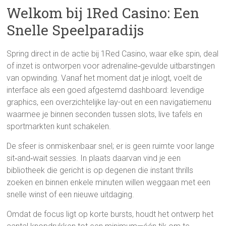
Welkom bij 1Red Casino: Een
Snelle Speelparadijs
Spring direct in de actie bij 1Red Casino, waar elke spin, deal
of inzet is ontworpen voor adrenaline‑gevulde uitbarstingen
van opwinding. Vanaf het moment dat je inlogt, voelt de
interface als een goed afgestemd dashboard: levendige
graphics, een overzichtelijke lay-out en een navigatiemenu
waarmee je binnen seconden tussen slots, live tafels en
sportmarkten kunt schakelen.
De sfeer is onmiskenbaar snel; er is geen ruimte voor lange
sit‑and‑wait sessies. In plaats daarvan vind je een
bibliotheek die gericht is op degenen die instant thrills
zoeken en binnen enkele minuten willen weggaan met een
snelle winst of een nieuwe uitdaging.
Omdat de focus ligt op korte bursts, houdt het ontwerp het