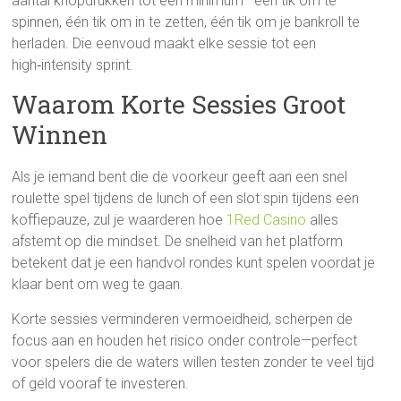
aantal knopdrukken tot een minimum—één tik om te
spinnen, één tik om in te zetten, één tik om je bankroll te
herladen. Die eenvoud maakt elke sessie tot een
high‑intensity sprint.
Waarom Korte Sessies Groot
Winnen
Als je iemand bent die de voorkeur geeft aan een snel
roulette spel tijdens de lunch of een slot spin tijdens een
koffiepauze, zul je waarderen hoe
1Red Casino
alles
afstemt op die mindset. De snelheid van het platform
betekent dat je een handvol rondes kunt spelen voordat je
klaar bent om weg te gaan.
Korte sessies verminderen vermoeidheid, scherpen de
focus aan en houden het risico onder controle—perfect
voor spelers die de waters willen testen zonder te veel tijd
of geld vooraf te investeren.