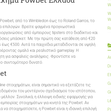
W
W
W
 Powbet, από το Wimbledon έως το Roland Garros, το
ία επιλογών. Βρείτε ψαγμένα προγνωστικά
R
ιοργανώσεις από έμπειρους tipsters στο διαδίκτυο και
όσεις μπάσκετ. Με την πρώτη σας κατάθεση από €20
 έως €500. Αυτά τα παιχνίδια μεταδίδονται σε υψηλή
έροντας ομαλό και ρεαλιστικό gameplay. Η
ητη για ασφαλείς αναλήψεις. Φροντίστε να
A
το συντομότερο δυνατό.
D
et
Et
G
ine στοιχημάτων, είναι σημαντικό να εξετάζετε τις
δεδομένου του μοντέρνου σχεδιασμού του ιστότοπου,
G
 μέλλον. Συνολικά, η έλλειψη ειδικής εφαρμογής για
Li
 εμπειρίας στοιχημάτων για κινητά της Powbet. Αν
α να στοιχηματίσετε, η Powbet είναι η ιδανική επιλογή
P