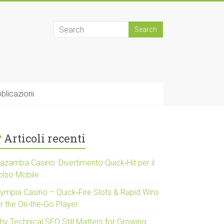
blicazioni
Articoli recenti
azamba Casino: Divertimento Quick‑Hit per il
olso Mobile
lympia Casino – Quick‑Fire Slots & Rapid Wins
or the On‑the‑Go Player
hy Technical SEO Still Matters for Growing