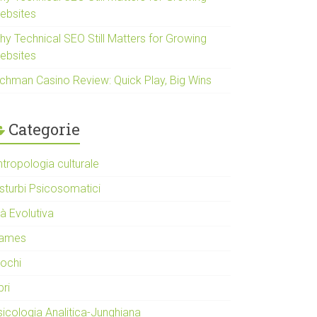
ebsites
hy Technical SEO Still Matters for Growing
ebsites
ichman Casino Review: Quick Play, Big Wins
Categorie
ntropologia culturale
isturbi Psicosomatici
à Evolutiva
ames
iochi
bri
sicologia Analitica-Junghiana