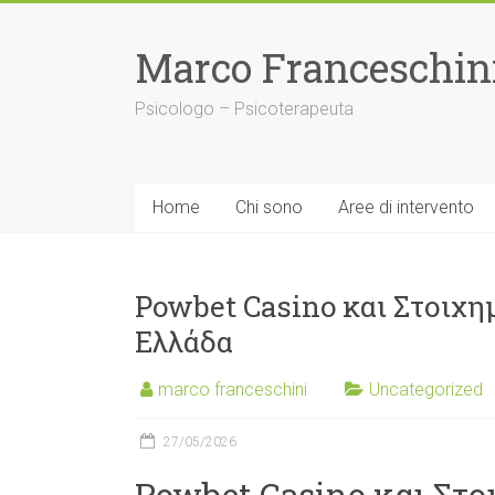
Skip
to
Marco Franceschin
content
Psicologo – Psicoterapeuta
Home
Chi sono
Aree di intervento
Powbet Casino και Στοιχ
Ελλάδα
marco franceschini
Uncategorized
27/05/2026
Powbet Casino και Στ