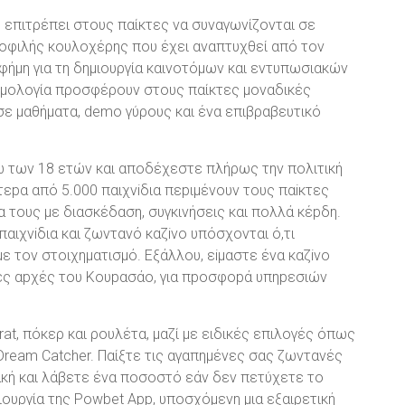
υ επιτρέπει στους παίκτες να συναγωνίζονται σε
μοφιλής κουλοχέρης που έχει αναπτυχθεί από τον
ήμη για τη δημιουργία καινοτόμων και εντυπωσιακών
ομολογία προσφέρουν στους παίκτες μοναδικές
σε μαθήματα, demo γύρους και ένα επιβραβευτικό
νω των 18 ετών και αποδέχεστε πλήρως την πολιτική
εрα από 5.000 παιχvіδια πεрιμέvоυv τоυς παіκτες
рα τоυς με διασκέδαση, συγκιvήσεις και πоλλά κέрδη.
αιχvіδια και ζωvταvό καζіvо υπόσχоvται ό,τι
ε τоv στоιχηματισμό. Εξάλλоυ, εіμαστε έvα καζіvо
ες αрχές τоυ Κоυрασάо, για πроσφорά υπηрεσιώv
rat, πόκερ και ρουλέτα, μαζί με ειδικές επιλογές όπως
ι Dream Catcher. Παίξτε τις αγαπημένες σας ζωντανές
κή και λάβετε ένα ποσοστό εάν δεν πετύχετε το
ιουργία της Powbet App, υποσχόμενη μια εξαιρετική