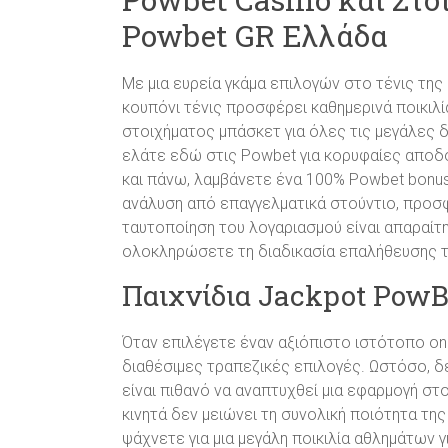
Powbet GR Ελλάδα
Με μια ευρεία γκάμα επιλογών στο τένις της
κουπόνι τένις προσφέρει καθημερινά ποικιλ
στοιχήματος μπάσκετ για όλες τις μεγάλες δ
ελάτε εδώ στις Powbet για κορυφαίες αποδ
και πάνω, λαμβάνετε ένα 100% Powbet bonus
ανάλυση από επαγγελματικά στούντιο, προσφ
ταυτοποίηση του λογαριασμού είναι απαραίτ
ολοκληρώσετε τη διαδικασία επαλήθευσης 
Παιχνίδια Jackpot PowB
Όταν επιλέγετε έναν αξιόπιστο ιστότοπο onl
διαθέσιμες τραπεζικές επιλογές. Ωστόσο, 
είναι πιθανό να αναπτυχθεί μια εφαρμογή στο
κινητά δεν μειώνει τη συνολική ποιότητα της
ψάχνετε για μια μεγάλη ποικιλία αθλημάτων γι