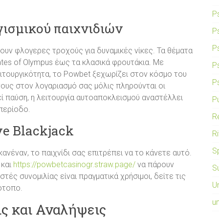
P
ογισμικού παιχνιδιών
P
P
τουν φλογερες τροχούς για δυναμικές νίκες. Τα θέματα
tes of Olympus έως τα κλασικά φρουτάκια. Με
P
ειτουργικότητα, το Powbet ξεχωρίζει στον κόσμο του
P
ους στον λογαριασμό σας μόλις πληρούνται οι
ί παύση, η λειτουργία αυτοαποκλεισμού αναστέλλει
P
περίοδο.
Re
e Blackjack
Ri
S
ανέναν, το παιχνίδι σας επιτρέπει να το κάνετε αυτό.
 και
https://powbetcasinogr.straw.page/
να πάρουν
Su
ιστές συνομιλίας είναι πραγματικά χρήσιμοι, δείτε τις
U
ότοπο.
u
ς και Αναλήψεις