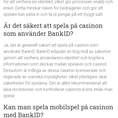
för att verifiera sin identitet, vilket gör processen snabb och
enkel. Detta minskar risken för bedrägerier och gör att
spelare kan sätta in och ta ut pengar på ett tryggt sätt.
Är det säkert att spela på casinon
som använder BankID?
Ja, det är generellt säkert att spela på casinon som
använder BankID. BankID erbjuder en hög nivå av säkerhet
genom att verifiera användarens identitet och kryptera
informationen som skickas mellan spelaren och casinot.
Dessutom är många av dessa casinon licensierade och
reglerade av svenska myndigheter, vilket ytterligare ökar
säkerheten för spelarna. Det är alltid rekommenderat att
läsa recensioner och kontrollerar casinots licens innan man
spelar.
Kan man spela mobilspel på casinon
med BankID?