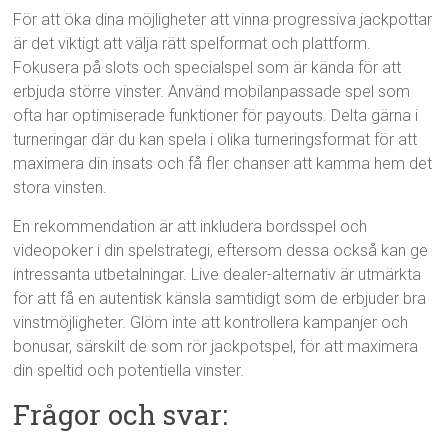
För att öka dina möjligheter att vinna progressiva jackpottar
är det viktigt att välja rätt spelformat och plattform.
Fokusera på slots och specialspel som är kända för att
erbjuda större vinster. Använd mobilanpassade spel som
ofta har optimiserade funktioner för payouts. Delta gärna i
turneringar där du kan spela i olika turneringsformat för att
maximera din insats och få fler chanser att kamma hem det
stora vinsten.
En rekommendation är att inkludera bordsspel och
videopoker i din spelstrategi, eftersom dessa också kan ge
intressanta utbetalningar. Live dealer-alternativ är utmärkta
för att få en autentisk känsla samtidigt som de erbjuder bra
vinstmöjligheter. Glöm inte att kontrollera kampanjer och
bonusar, särskilt de som rör jackpotspel, för att maximera
din speltid och potentiella vinster.
Frågor och svar: