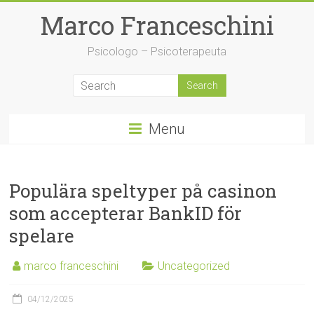
Skip
Marco Franceschini
to
content
Psicologo – Psicoterapeuta
Menu
Populära speltyper på casinon
som accepterar BankID för
spelare
marco franceschini
Uncategorized
04/12/2025