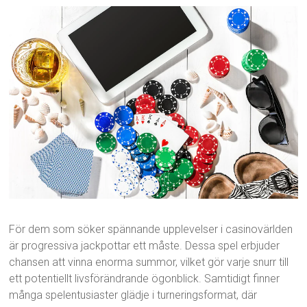
För dem som söker spännande upplevelser i casinovärlden
är progressiva jackpottar ett måste. Dessa spel erbjuder
chansen att vinna enorma summor, vilket gör varje snurr till
ett potentiellt livsförändrande ögonblick. Samtidigt finner
många spelentusiaster glädje i turneringsformat, där