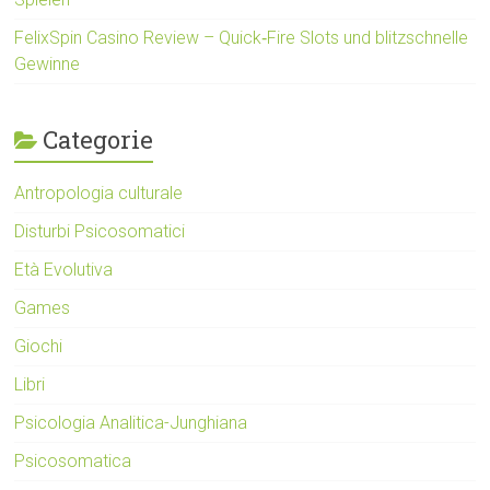
FelixSpin Casino Review – Quick‑Fire Slots und blitzschnelle
Gewinne
Categorie
Antropologia culturale
Disturbi Psicosomatici
Età Evolutiva
Games
Giochi
Libri
Psicologia Analitica-Junghiana
Psicosomatica