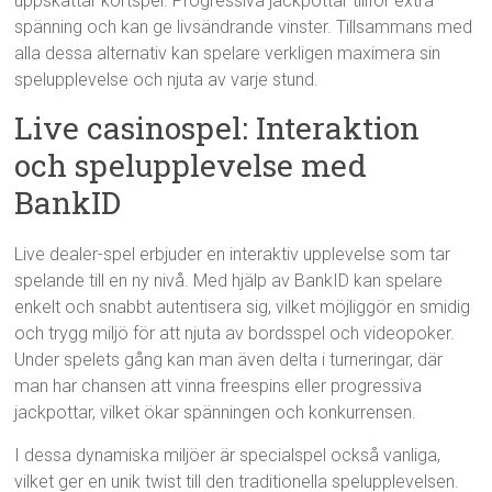
uppskattar kortspel. Progressiva jackpottar tillför extra
spänning och kan ge livsändrande vinster. Tillsammans med
alla dessa alternativ kan spelare verkligen maximera sin
spelupplevelse och njuta av varje stund.
Live casinospel: Interaktion
och spelupplevelse med
BankID
Live dealer-spel erbjuder en interaktiv upplevelse som tar
spelande till en ny nivå. Med hjälp av BankID kan spelare
enkelt och snabbt autentisera sig, vilket möjliggör en smidig
och trygg miljö för att njuta av bordsspel och videopoker.
Under spelets gång kan man även delta i turneringar, där
man har chansen att vinna freespins eller progressiva
jackpottar, vilket ökar spänningen och konkurrensen.
I dessa dynamiska miljöer är specialspel också vanliga,
vilket ger en unik twist till den traditionella spelupplevelsen.