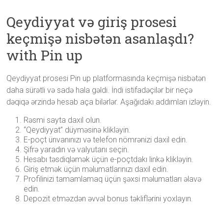
Qeydiyyat və giriş prosesi
keçmişə nisbətən asanlaşdı?
with Pin up
Qeydiyyat prosesi Pin up platformasında keçmişə nisbətən
daha sürətli və sadə hala gəldi. İndi istifadəçilər bir neçə
dəqiqə ərzində hesab aça bilərlər. Aşağıdakı addımları izləyin.
Rəsmi sayta daxil olun.
“Qeydiyyat” düyməsinə klikləyin.
E-poçt ünvanınızı və telefon nömrənizi daxil edin.
Şifrə yaradın və valyutanı seçin.
Hesabı təsdiqləmək üçün e-poçtdakı linkə klikləyin.
Giriş etmək üçün məlumatlarınızı daxil edin.
Profilinizi tamamlamaq üçün şəxsi məlumatları əlavə
edin.
Depozit etməzdən əvvəl bonus təkliflərini yoxlayın.