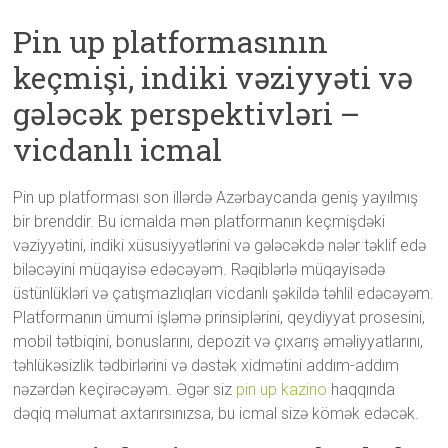
Pin up platformasının
keçmişi, indiki vəziyyəti və
gələcək perspektivləri –
vicdanlı icmal
Pin up platforması son illərdə Azərbaycanda geniş yayılmış
bir brenddir. Bu icmalda mən platformanın keçmişdəki
vəziyyətini, indiki xüsusiyyətlərini və gələcəkdə nələr təklif edə
biləcəyini müqayisə edəcəyəm. Rəqiblərlə müqayisədə
üstünlükləri və çatışmazlıqları vicdanlı şəkildə təhlil edəcəyəm.
Platformanın ümumi işləmə prinsiplərini, qeydiyyat prosesini,
mobil tətbiqini, bonuslarını, depozit və çıxarış əməliyyatlarını,
təhlükəsizlik tədbirlərini və dəstək xidmətini addım-addım
nəzərdən keçirəcəyəm. Əgər siz
pin up kazino
haqqında
dəqiq məlumat axtarırsınızsa, bu icmal sizə kömək edəcək.