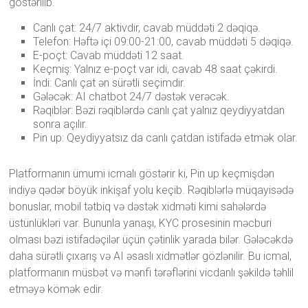
göstərilib.
Canlı çat: 24/7 aktivdir, cavab müddəti 2 dəqiqə.
Telefon: Həftə içi 09:00-21:00, cavab müddəti 5 dəqiqə.
E-poçt: Cavab müddəti 12 saat.
Keçmiş: Yalnız e-poçt var idi, cavab 48 saat çəkirdi.
İndi: Canlı çat ən sürətli seçimdir.
Gələcək: AI chatbot 24/7 dəstək verəcək.
Rəqiblər: Bəzi rəqiblərdə canlı çat yalnız qeydiyyatdan
sonra açılır.
Pin up: Qeydiyyatsız da canlı çatdan istifadə etmək olar.
Platformanın ümumi icmalı göstərir ki, Pin up keçmişdən
indiyə qədər böyük inkişaf yolu keçib. Rəqiblərlə müqayisədə
bonuslar, mobil tətbiq və dəstək xidməti kimi sahələrdə
üstünlükləri var. Bununla yanaşı, KYC prosesinin məcburi
olması bəzi istifadəçilər üçün çətinlik yarada bilər. Gələcəkdə
daha sürətli çıxarış və AI əsaslı xidmətlər gözlənilir. Bu icmal,
platformanın müsbət və mənfi tərəflərini vicdanlı şəkildə təhlil
etməyə kömək edir.