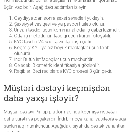
indi məcburidir. Bu, istifadəçilərin məlumatlarını qorumaq
üçün vacibdir. Aşağıdakı addımları izləyin.
Qeydiyyatdan sonra şəxsi sənədləri yükləyin.
Şəxsiyyət vəsiqəsi və ya pasport tələb olunur.
Ünvan təsdiqi üçün kommunal ödəniş qəbzi lazımdır.
Ödəniş metodunun təsdiqi üçün kartın fotoşəkili.
KYC təsdiqi 24 saat ərzində başa çatır.
Keçmiş: KYC yalnız böyük məbləğlər üçün tələb
olunurdu.
İndi: Bütün istifadəçilər üçün məcburidir.
Gələcək: Biometrik identifikasiya gözlənilir.
Rəqiblər: Bəzi rəqiblərdə KYC prosesi 3 gün çəkir.
Müştəri dəstəyi keçmişdən
daha yaxşı işləyir?
Müştəri dəstəyi Pin up platformasında keçmişə nisbətən
daha sürətli və peşəkardır. İndi bir neçə kanal vasitəsilə əlaqə
saxlamaq mümkündür. Aşağıdakı siyahıda dəstək variantları