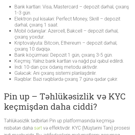
Bank kartları: Visa, Mastercard – depozit dərhal, çıxarış
1-3 gün.
Elektron pul kisələri: Perfect Money, Skrill – depozit
dərhal, çıxarış 1 saat.
Mobil ödənişlər: Azercell, Bakcell – depozit dərhal,
çıxarış yoxdur.
Kriptovalyuta: Bitcoin, Ethereum – depozit dərhal,
çıxarış 10 dəqiqə.
Bank köçürməsi: Depozit 1 gün, çıxarış 3-5 gün.
Keçmiş: Yalnız bank kartları və nağd pul qəbul edilirdi.
İndi: 10-dan çox ödəniş metodu aktivdir.
Gələcək: Ani çıxarış sistemi planlaşdırılır.
Rəqiblər: Bəzi rəqiblərdə çıxarış 7 günə qədər çəkir.
Pin up – Təhlükəsizlik və KYC
keçmişdən daha ciddi?
Təhlükəsizlik tədbirləri Pin up platformasında keçmişə
nisbətən daha
sərt
və effektivdir. KYC (Müştərini Tanı) prosesi