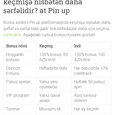
keçmişə nisbətən daha
sərfəlidir? at Pin up
Bonus sistemi Pin up platformasında keçmişə nisbətən daha
şəffaf və sərfəli hala gəldi. İndi istifadəçilər daha çox seçimə
sahibdirlər
. Aşağıdakı cədvəl bonus növlərini göstərir.
Bonus növü
Keçmiş
İndi
Hoşgəldin
100% bonus, 50
150% bonus, 100
bonusu
AZN limit
AZN limit
Depozit
Həftədə bir dəfə
Hər depozitdə 10%
bonusu
cashback
Pulsuz spinlər
Yalnız yeni
Həftəlik 50 pulsuz
oyunlarda
spin
VIP proqram
Yalnız dəvət
Açıq səviyyə
əsaslı
sistemi
Turnirlər
Mövsümi idi
Hər ay keçirilir