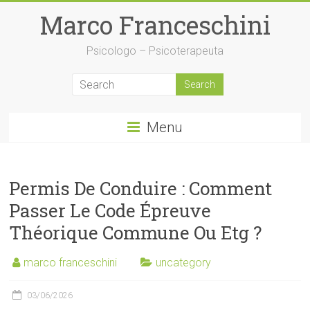
Skip
Marco Franceschini
to
content
Psicologo – Psicoterapeuta
Menu
Permis De Conduire : Comment
Passer Le Code Épreuve
Théorique Commune Ou Etg ?
marco franceschini
uncategory
03/06/2026