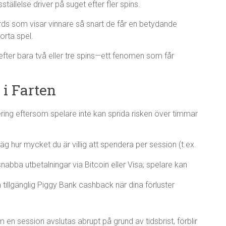
tällelse driver på suget efter fler spins.
rds som visar vinnare så snart de får en betydande
korta spel.
efter bara två eller tre spins—ett fenomen som får
 i Farten
ring eftersom spelare inte kan sprida risken över timmar
g hur mycket du är villig att spendera per session (t.ex.
abba utbetalningar via Bitcoin eller Visa; spelare kan
tillgänglig Piggy Bank cashback när dina förluster
 en session avslutas abrupt på grund av tidsbrist, förblir