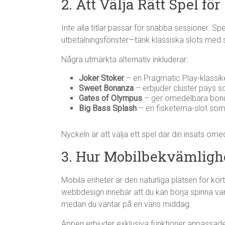
2. Att Välja Rätt Spel fö
Inte alla titlar passar för snabba sessioner. Spe
utbetalningsfönster—tänk klassiska slots med s
Några utmärkta alternativ inkluderar:
Joker Stoker
– en Pragmatic Play-klassike
Sweet Bonanza
– erbjuder cluster pays so
Gates of Olympus
– ger omedelbara bonu
Big Bass Splash
– en fisketema-slot som 
Nyckeln är att välja ett spel där din insats ome
3. Hur Mobilbekvämlighe
Mobila enheter är den naturliga platsen för ko
webbdesign innebär att du kan börja spinna var
medan du väntar på en väns middag.
Appen erbjuder exklusiva funktioner anpassade