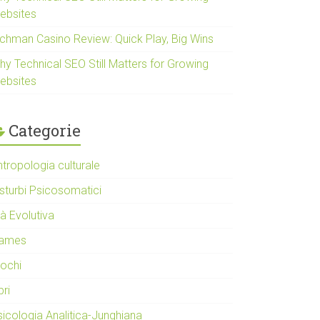
ebsites
ichman Casino Review: Quick Play, Big Wins
hy Technical SEO Still Matters for Growing
ebsites
Categorie
ntropologia culturale
isturbi Psicosomatici
à Evolutiva
ames
iochi
bri
sicologia Analitica-Junghiana