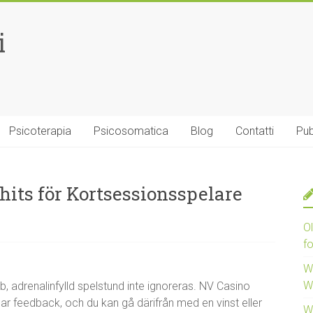
i
Psicoterapia
Psicosomatica
Blog
Contatti
Pub
its för Kortsessionsspelare
O
f
W
W
b, adrenalinfylld spelstund inte ignoreras. NV Casino
bar feedback, och du kan gå därifrån med en vinst eller
W