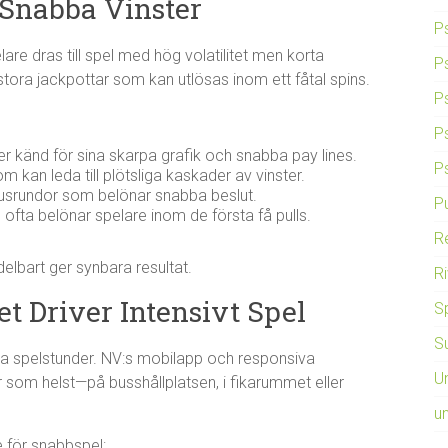
r Snabba Vinster
P
lare dras till spel med hög volatilitet men korta
P
tora jackpottar som kan utlösas inom ett fåtal spins.
P
P
r känd för sina skarpa grafik och snabba pay lines.
P
m kan leda till plötsliga kaskader av vinster.
srundor som belönar snabba beslut.
P
ofta belönar spelare inom de första få pulls.
Re
delbart ger synbara resultat.
Ri
t Driver Intensivt Spel
S
Su
rta spelstunder. NV:s mobilapp och responsiva
U
 som helst—på busshållplatsen, i fikarummet eller
u
 för snabbspel: