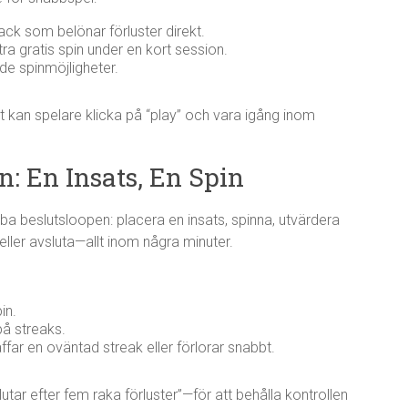
ack som belönar förluster direkt.
a gratis spin under en kort session.
de spinmöjligheter.
t kan spelare klicka på “play” och vara igång inom
en: En Insats, En Spin
a beslutsloopen: placera en insats, spinna, utvärdera
ller avsluta—allt inom några minuter.
in.
på streaks.
far en oväntad streak eller förlorar snabbt.
tar efter fem raka förluster”—för att behålla kontrollen