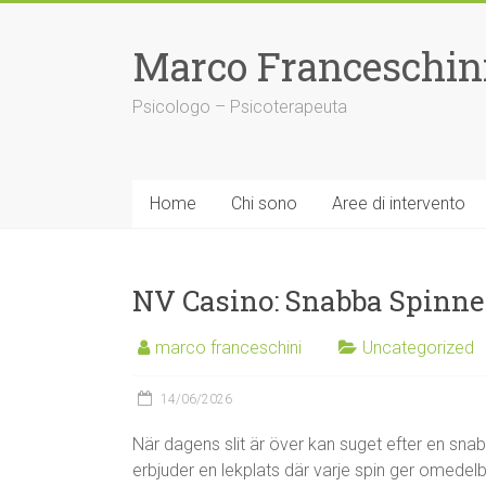
Skip
to
Marco Franceschin
content
Psicologo – Psicoterapeuta
Home
Chi sono
Aree di intervento
NV Casino: Snabba Spinneh
marco franceschini
Uncategorized
14/06/2026
När dagens slit är över kan suget efter en snab
erbjuder en lekplats där varje spin ger omedel