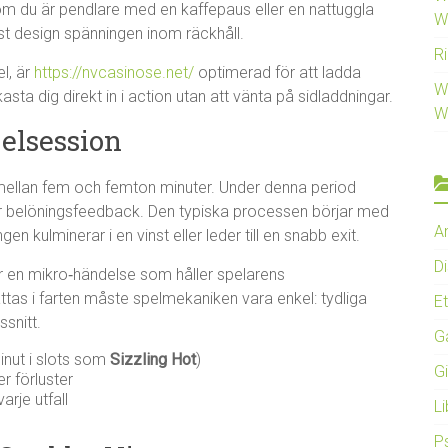
om du är pendlare med en kaffepaus eller en nattuggla
W
rst design spänningen inom räckhåll.
R
el, är
https://nvcasinose.net/
optimerad för att ladda
W
ta dig direkt in i action utan att vänta på sidladdningar.
W
elsession
s mellan fem och femton minuter. Under denna period
r belöningsfeedback. Den typiska processen börjar med
A
gen kulminerar i en vinst eller leder till en snabb exit.
D
r en mikro‑händelse som håller spelarens
as i farten måste spelmekaniken vara enkel: tydliga
Et
ssnitt.
G
inut i slots som
Sizzling Hot
)
G
r förluster
arje utfall
Li
P