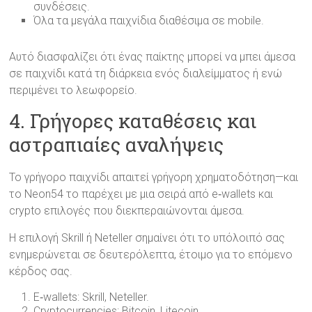
συνδέσεις.
Όλα τα μεγάλα παιχνίδια διαθέσιμα σε mobile.
Αυτό διασφαλίζει ότι ένας παίκτης μπορεί να μπει άμεσα
σε παιχνίδι κατά τη διάρκεια ενός διαλείμματος ή ενώ
περιμένει το λεωφορείο.
4. Γρήγορες καταθέσεις και
αστραπιαίες αναλήψεις
Το γρήγορο παιχνίδι απαιτεί γρήγορη χρηματοδότηση—και
το Neon54 το παρέχει με μια σειρά από e‑wallets και
crypto επιλογές που διεκπεραιώνονται άμεσα.
Η επιλογή Skrill ή Neteller σημαίνει ότι το υπόλοιπό σας
ενημερώνεται σε δευτερόλεπτα, έτοιμο για το επόμενο
κέρδος σας.
E‑wallets: Skrill, Neteller.
Cryptocurrencies: Bitcoin, Litecoin.