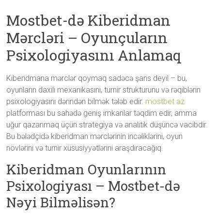
Mostbet-də Kiberidman
Mərcləri – Oyunçuların
Psixologiyasını Anlamaq
Kiberidmana mərclər qoymaq sadəcə şans deyil – bu,
oyunların daxili mexanikasını, turnir strukturunu və rəqiblərin
psixologiyasını dərindən bilmək tələb edir.
mostbet az
platforması bu sahədə geniş imkanlar təqdim edir, amma
uğur qazanmaq üçün strategiya və analitik düşüncə vacibdir.
Bu bələdçidə kiberidman mərclərinin incəliklərini, oyun
növlərini və turnir xüsusiyyətlərini araşdıracağıq.
Kiberidman Oyunlarının
Psixologiyası – Mostbet-də
Nəyi Bilməlisən?