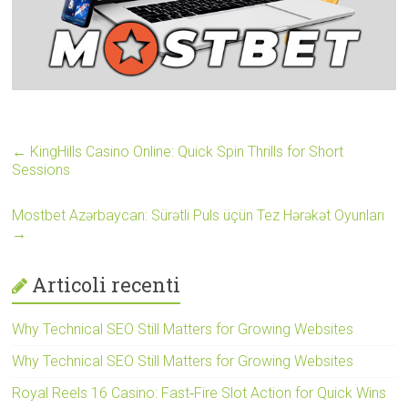
←
KingHills Casino Online: Quick Spin Thrills for Short
Sessions
Mostbet Azərbaycan: Sürətli Puls üçün Tez Hərəkət Oyunları
→
Articoli recenti
Why Technical SEO Still Matters for Growing Websites
Why Technical SEO Still Matters for Growing Websites
Royal Reels 16 Casino: Fast‑Fire Slot Action for Quick Wins