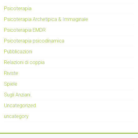
Psicoterapia
Psicoterapia Archetipica & Immaginale
Psicoterapia EMDR
Psicoterapia psicodinamica
Pubblicazioni
Relazioni di coppia
Riviste
Spiele
Sugli Anziani.
Uncategorized
uncategory