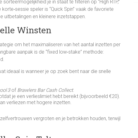
sorteermogelijkheid je in staat te filteren op “High RTP,”
 korte‑sessie speler is “Quick Spin” vaak de favoriete
le uitbetalingen en kleinere inzetstappen.
nelle Winsten
trategie om het maximaliseren van het aantal inzetten per
n gangbare aanpak is de “fixed low‑stake” methode:
d.
 wat ideaal is wanneer je op zoek bent naar die snelle
ool 3
of
Brawlers Bar Cash Collect
.
otdat je een verlieslimiet hebt bereikt (bijvoorbeeld €20).
van verliezen met hogere inzetten.
 zelfvertrouwen vergroten en je betrokken houden, terwijl