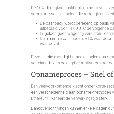
De 10% dagelijkse cashback op netto verliezen
voor korte‑sessie spelers die mogelijk een ver
De cashback wordt berekend op basis van
uitbetaald vóór 11:00 UTC de volgende d
Er gelden geen wagering vereisten—eenma
De minimale cashback is €10, waardoor he
waardevol is.
Deze functie moedigt herhaald spelen aan omda
vermindert—een belangrijke motivator voor de
Opnameproces – Snel o
Een veelvoorkomende klacht onder korte‑sess
een verscheidenheid aan opname‑methoden ver
Ethereum—varieert de verwerkingstijd sterk.
Bankoverschrijvingen kunnen enkele dagen dure