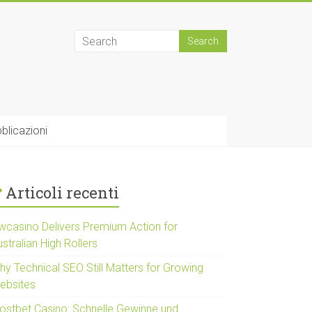
blicazioni
Articoli recenti
wcasino Delivers Premium Action for
stralian High Rollers
hy Technical SEO Still Matters for Growing
ebsites
ostbet Casino: Schnelle Gewinne und