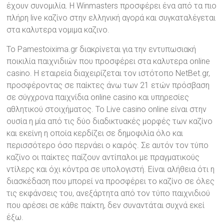
έχουν συνομιλία. Η Winmasters προσφέρει ένα από τα πιο
πλήρη live καζίνο στην ελληνική αγορά και συγκαταλέγεται
στα καλυτερα νομιμα καζινο.
Το Pamestoixima.gr διακρίνεται για την εντυπωσιακή
ποικιλία παιχνιδιών που προσφέρει στα καλυτερα online
casino. Η εταιρεία διαχειρίζεται τον ιστότοπο NetBet.gr,
προσφέροντας σε παίκτες άνω των 21 ετών πρόσβαση
σε σύγχρονα παιχνίδια online casino και υπηρεσίες
αθλητικού στοιχήματος. Το Live casino online είναι στην
ουσία η μία από τις δύο διαδικτυακές μορφές των καζίνο
και εκείνη η οποία κερδίζει σε δημοφιλία όλο και
περισσότερο όσο περνάει ο καιρός. Σε αυτόν τον τύπο
καζίνο οι παίκτες παίζουν αντίπαλοι με πραγματικούς
ντίλερς και όχι κόντρα σε υπολογιστή. Είναι αλήθεια ότι η
διασκέδαση που μπορεί να προσφέρει το καζίνο σε όλες
τις εκφάνσεις του, ανεξάρτητα από τον τύπο παιχνιδιού
που αρέσει σε κάθε παίκτη, δεν συναντάται συχνά εκεί
έξω.