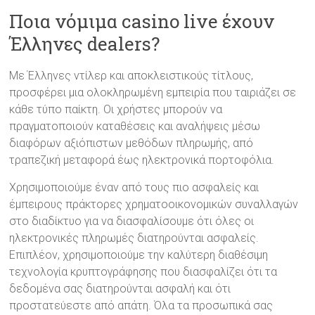
Ποια νόμιμα casino live έχουν
Έλληνες dealers?
Με Έλληνες ντίλερ και αποκλειστικούς τίτλους,
προσφέρει μια ολοκληρωμένη εμπειρία που ταιριάζει σε
κάθε τύπο παίκτη. Οι χρήστες μπορούν να
πραγματοποιούν καταθέσεις και αναλήψεις μέσω
διαφόρων αξιόπιστων μεθόδων πληρωμής, από
τραπεζική μεταφορά έως ηλεκτρονικά πορτοφόλια.
Χρησιμοποιούμε έναν από τους πιο ασφαλείς και
έμπειρους πράκτορες χρηματοοικονομικών συναλλαγών
στο διαδίκτυο για να διασφαλίσουμε ότι όλες οι
ηλεκτρονικές πληρωμές διατηρούνται ασφαλείς.
Επιπλέον, χρησιμοποιούμε την καλύτερη διαθέσιμη
τεχνολογία κρυπτογράφησης που διασφαλίζει ότι τα
δεδομένα σας διατηρούνται ασφαλή και ότι
προστατεύεστε από απάτη. Όλα τα προσωπικά σας