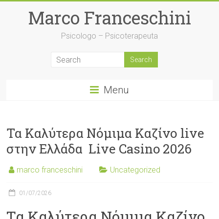
Skip
Marco Franceschini
to
content
Psicologo – Psicoterapeuta
Menu
Τα Καλύτερα Νόμιμα Καζίνο live
στην Ελλάδα ️ Live Casino 2026
marco franceschini
Uncategorized
01/07/2026
Τα Καλύτερα Νόμιμα Καζίνο