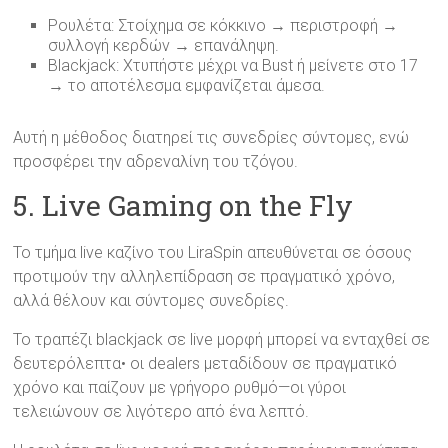
Ρουλέτα: Στοίχημα σε κόκκινο → περιστροφή →
συλλογή κερδών → επανάληψη.
Blackjack: Χτυπήστε μέχρι να Bust ή μείνετε στο 17
→ το αποτέλεσμα εμφανίζεται άμεσα.
Αυτή η μέθοδος διατηρεί τις συνεδρίες σύντομες, ενώ
προσφέρει την αδρεναλίνη του τζόγου.
5. Live Gaming on the Fly
Το τμήμα live καζίνο του LiraSpin απευθύνεται σε όσους
προτιμούν την αλληλεπίδραση σε πραγματικό χρόνο,
αλλά θέλουν και σύντομες συνεδρίες.
Το τραπέζι blackjack σε live μορφή μπορεί να ενταχθεί σε
δευτερόλεπτα• οι dealers μεταδίδουν σε πραγματικό
χρόνο και παίζουν με γρήγορο ρυθμό—οι γύροι
τελειώνουν σε λιγότερο από ένα λεπτό.