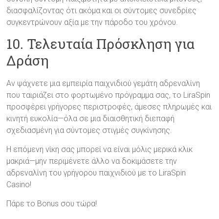
διασφαλίζοντας ότι ακόμα και οι σύντομες συνεδρίες
συγκεντρώνουν αξία με την πάροδο του χρόνου.
10. Τελευταία Πρόσκληση για
Δράση
Αν ψάχνετε μια εμπειρία παιχνιδιού γεμάτη αδρεναλίνη
που ταιριάζει στο φορτωμένο πρόγραμμα σας, το LiraSpin
προσφέρει γρήγορες περιστροφές, άμεσες πληρωμές και
κινητή ευκολία—όλα σε μια διαισθητική διεπαφή
σχεδιασμένη για σύντομες στιγμές συγκίνησης.
Η επόμενη νίκη σας μπορεί να είναι μόλις μερικά κλικ
μακριά—μην περιμένετε άλλο να δοκιμάσετε την
αδρεναλίνη του γρήγορου παιχνιδιού με το LiraSpin
Casino!
Πάρε το Bonus σου τώρα!