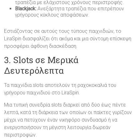
τραπέζια με ελάχιστους χρόνους περιστροφής.
Blackjack:
Ανεξάρτητα τραπέζια που επιτρέπουν
γρήγορους κύκλους αποφάσεων.
Εστιάζοντας σε αυτούς τους τύπους παιχνιδιών, το
LiraSpin διασφαλίζει ότι ακόμα και μια σύντομη επίσκεψη
προσφέρει άφθονη διασκέδαση.
3. Slots σε Μερικά
Δευτερόλεπτα
Τα παιχνίδια slots αποτελούν τη ραχοκοκαλιά του
γρήγορου παιχνιδιού στο LiraSpin.
Μια τυπική συνεδρία slots διαρκεί από δύο έως πέντε
λεπτά, κατά τη διάρκεια των οποίων οι παίκτες γυρίζουν
μέχρι να πετύχουν έναν νικηφόρο συνδυασμό ή να
ενεργοποιήσουν τη μέγιστη λειτουργία δωρεάν
περιστροφών.