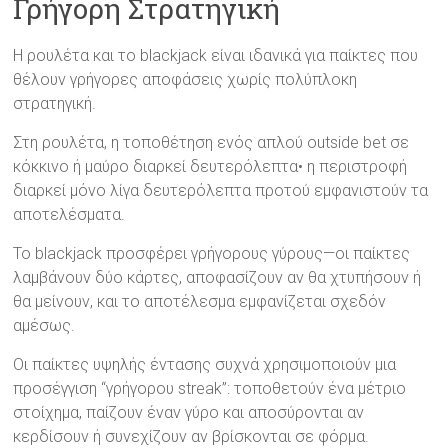
Γρήγορη Στρατηγική
Η ρουλέτα και το blackjack είναι ιδανικά για παίκτες που
θέλουν γρήγορες αποφάσεις χωρίς πολύπλοκη
στρατηγική.
Στη ρουλέτα, η τοποθέτηση ενός απλού outside bet σε
κόκκινο ή μαύρο διαρκεί δευτερόλεπτα• η περιστροφή
διαρκεί μόνο λίγα δευτερόλεπτα προτού εμφανιστούν τα
αποτελέσματα.
Το blackjack προσφέρει γρήγορους γύρους—οι παίκτες
λαμβάνουν δύο κάρτες, αποφασίζουν αν θα χτυπήσουν ή
θα μείνουν, και το αποτέλεσμα εμφανίζεται σχεδόν
αμέσως.
Οι παίκτες υψηλής έντασης συχνά χρησιμοποιούν μια
προσέγγιση “γρήγορου streak”: τοποθετούν ένα μέτριο
στοίχημα, παίζουν έναν γύρο και αποσύρονται αν
κερδίσουν ή συνεχίζουν αν βρίσκονται σε φόρμα.