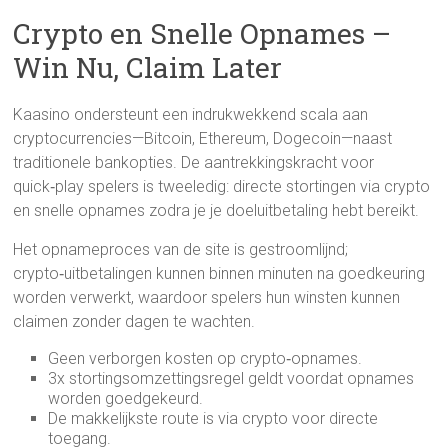
Crypto en Snelle Opnames –
Win Nu, Claim Later
Kaasino ondersteunt een indrukwekkend scala aan
cryptocurrencies—Bitcoin, Ethereum, Dogecoin—naast
traditionele bankopties. De aantrekkingskracht voor
quick‑play spelers is tweeledig: directe stortingen via crypto
en snelle opnames zodra je je doeluitbetaling hebt bereikt.
Het opnameproces van de site is gestroomlijnd;
crypto‑uitbetalingen kunnen binnen minuten na goedkeuring
worden verwerkt, waardoor spelers hun winsten kunnen
claimen zonder dagen te wachten.
Geen verborgen kosten op crypto‑opnames.
3x stortingsomzettingsregel geldt voordat opnames
worden goedgekeurd.
De makkelijkste route is via crypto voor directe
toegang.