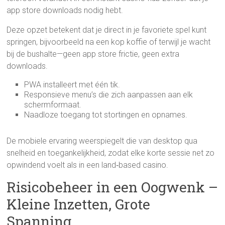
app store downloads nodig hebt.
Deze opzet betekent dat je direct in je favoriete spel kunt
springen, bijvoorbeeld na een kop koffie of terwijl je wacht
bij de bushalte—geen app store frictie, geen extra
downloads.
PWA installeert met één tik.
Responsieve menu’s die zich aanpassen aan elk
schermformaat.
Naadloze toegang tot stortingen en opnames.
De mobiele ervaring weerspiegelt die van desktop qua
snelheid en toegankelijkheid, zodat elke korte sessie net zo
opwindend voelt als in een land‑based casino.
Risicobeheer in een Oogwenk –
Kleine Inzetten, Grote
Spanning