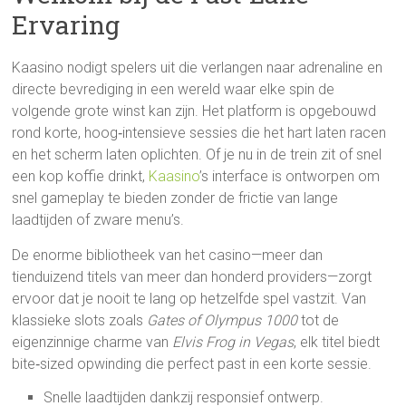
Ervaring
Kaasino nodigt spelers uit die verlangen naar adrenaline en
directe bevrediging in een wereld waar elke spin de
volgende grote winst kan zijn. Het platform is opgebouwd
rond korte, hoog‑intensieve sessies die het hart laten racen
en het scherm laten oplichten. Of je nu in de trein zit of snel
een kop koffie drinkt,
Kaasino
’s interface is ontworpen om
snel gameplay te bieden zonder de frictie van lange
laadtijden of zware menu’s.
De enorme bibliotheek van het casino—meer dan
tienduizend titels van meer dan honderd providers—zorgt
ervoor dat je nooit te lang op hetzelfde spel vastzit. Van
klassieke slots zoals
Gates of Olympus 1000
tot de
eigenzinnige charme van
Elvis Frog in Vegas
, elk titel biedt
bite‑sized opwinding die perfect past in een korte sessie.
Snelle laadtijden dankzij responsief ontwerp.