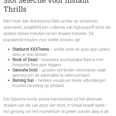
Slot Selectie voor Instant
Thrills
Met meer dan drieduizend titels achter de schermen,
selecteert JungliWIN een collectie van high‑payoff slots die
spelers binnen minuten na het draaien belonen. De
populairste keuzes voor snelle sessies zijn:
Starburst XXXTreme
– snelle reels en auto‑spin opties
laten je snel winnen.
Book of Dead
– klassieke avontuurlijke thema met
frequente free‑spin triggers.
Ganesha Gold
– gouden symbolen verschijnen vaak
genoeg om de adrenaline te laten pompen.
Burning Sun
– heldere visuals en snelle uitbetalingen
houden verveling op afstand.
Een typische korte sessie kan bestaan uit het driemaal
draaien van elk van deze vier slots, in totaal twaalf spins—
net genoeg om het momentum te peilen zonder diep in de