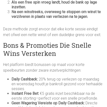
Als een free spin vroeg landt, houd de bank op lage
inzetten.
Na een winstreeks, overweeg te stoppen om winst te
verzilveren in plaats van verliezen na te jagen.
Deze methode zorgt ervoor dat elke korte sessie eindigt
met ofwel een nette winst of een duidelijke grens voor exit.
Bons & Promoties Die Snelle
Wins Versterken
Het platform biedt bonussen op maat voor korte
speelbeurten zonder zware inzetverplichtingen:
Daily Cashback:
20% terug op verliezen op maandag
en woensdag houdt je bankroll gezond voor herhaalde
sessies.
Instant Free Bet:
€5 gratis inzet beschikbaar na de
eerste storting—perfect voor een snelle proefronde.
Geen Wagering Vereiste op Daily Cashback:
Directe