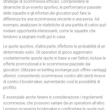
strategie di scommessa efficaci. Comprendere le
dinamiche di un evento sportivo, le performance passate
delle squadre e gli infortuni dei giocatori può fare la
differenza tra una scommessa vincente e una persa. Ad
esempio, analizzare le statistiche di una partita di calcio può
rivelare opportunità interessanti, come le squadre che
tendono a segnare molti gol in casa.
Le quote sportive, d’altra parte, riflettono le probabilità di un
determinato esito. Gli operatori di gioco aggiornano
costantemente queste quote in base a vari fattori, incluse le
offerte promozionali e le scommesse piazzate dai
giocatori. Utilizzare un betting exchange può offrire vantaggi
ulteriori, consentendo scommesse contro altri utenti invece
di contro il bookmaker, aumentando così le possibilità di
profitto.
È essenziale anche tenere in considerazione i regolamenti
scommesse, che possono variare da un operatore all’altro.
Leggere recensioni bookmaker e confrontare le quote può