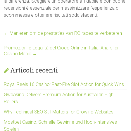
la differenza. Scegliere un operatore affidabile e con buone
recensioni è essenziale per massimizzare l’esperienza di
scommessa e ottenere risultati soddisfacenti.
←
Manieren om de prestaties van RC-races te verbeteren
Promozioni e Legalità del Gioco Online in Italia: Analisi di
Casino Mania
→
Articoli recenti
Royal Reels 16 Casino: Fast‑Fire Slot Action for Quick Wins
Gwcasino Delivers Premium Action for Australian High
Rollers
Why Technical SEO Still Matters for Growing Websites
Mostbet Casino: Schnelle Gewinne und Hoch‑Intensives
Spielen