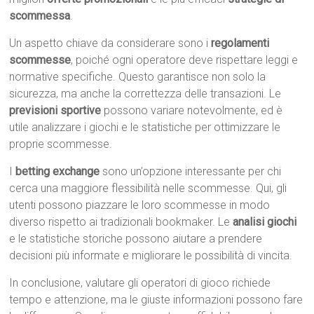
scommessa
.
Un aspetto chiave da considerare sono i
regolamenti
scommesse
, poiché ogni operatore deve rispettare leggi e
normative specifiche. Questo garantisce non solo la
sicurezza, ma anche la correttezza delle transazioni. Le
previsioni sportive
possono variare notevolmente, ed è
utile analizzare i giochi e le statistiche per ottimizzare le
proprie scommesse.
I
betting exchange
sono un’opzione interessante per chi
cerca una maggiore flessibilità nelle scommesse. Qui, gli
utenti possono piazzare le loro scommesse in modo
diverso rispetto ai tradizionali bookmaker. Le
analisi giochi
e le statistiche storiche possono aiutare a prendere
decisioni più informate e migliorare le possibilità di vincita.
In conclusione, valutare gli operatori di gioco richiede
tempo e attenzione, ma le giuste informazioni possono fare