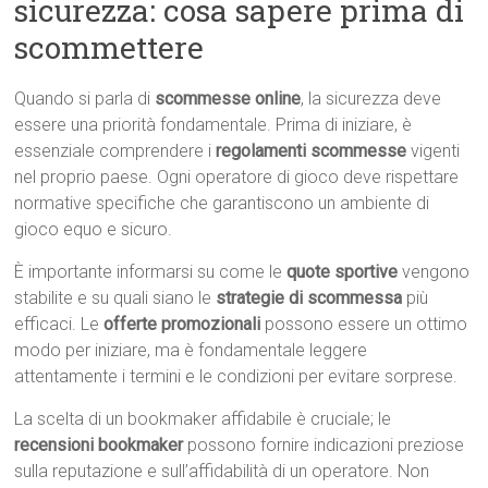
sicurezza: cosa sapere prima di
scommettere
Quando si parla di
scommesse online
, la sicurezza deve
essere una priorità fondamentale. Prima di iniziare, è
essenziale comprendere i
regolamenti scommesse
vigenti
nel proprio paese. Ogni operatore di gioco deve rispettare
normative specifiche che garantiscono un ambiente di
gioco equo e sicuro.
È importante informarsi su come le
quote sportive
vengono
stabilite e su quali siano le
strategie di scommessa
più
efficaci. Le
offerte promozionali
possono essere un ottimo
modo per iniziare, ma è fondamentale leggere
attentamente i termini e le condizioni per evitare sorprese.
La scelta di un bookmaker affidabile è cruciale; le
recensioni bookmaker
possono fornire indicazioni preziose
sulla reputazione e sull’affidabilità di un operatore. Non