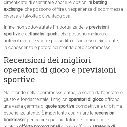
dimenticate di esaminare anche le opzioni di
betting
exchange
, che possono offrire un’esperienza di scommessa
diversa e talvolta più vantaggiosa.
Infine, non sottovalutate l’importanza delle
previsioni
sportive
e dell’
analisi giochi
, che possono migliorare
notevolmente le vostre possibilità di successo. Ricordate,
la conoscenza è potere nel mondo delle scommesse.
Recensioni dei migliori
operatori di gioco e previsioni
sportive
Nel mondo delle scommesse online, la scelta dell’operatore
giusto è fondamentale. I migliori
operatori di gioco
offrono
una vasta gamma di
quote sportive
competitive e un’ottima
esperienza utente. È importante esaminare le
recensioni
bookmaker
per capire quali piattaforme forniscono le
migliori
offerte promozionali
e le più efficaci
strategie di