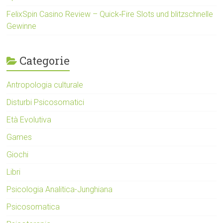
FelixSpin Casino Review – Quick‑Fire Slots und blitzschnelle
Gewinne
Categorie
Antropologia culturale
Disturbi Psicosomatici
Età Evolutiva
Games
Giochi
Libri
Psicologia Analitica-Junghiana
Psicosomatica