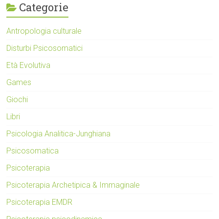
Categorie
Antropologia culturale
Disturbi Psicosomatici
Età Evolutiva
Games
Giochi
Libri
Psicologia Analitica-Junghiana
Psicosomatica
Psicoterapia
Psicoterapia Archetipica & Immaginale
Psicoterapia EMDR