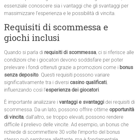
essenziale conoscere sia i vantaggi che gli svantaggi per
massimizzare l’esperienza e le possibilità di vincita.
Requisiti di scommessa e
giochi inclusi
Quando si parla di
requisiti di scommessa
, ci si riferisce alle
condizioni che i giocatori devono soddisfare per poter
prelevare i fondi ottenuti grazie a promozioni come i
bonus
senza deposito
. Questi requisiti possono variare
significativamente tra i diversi
casino qualificati
,
influenzando così l’
esperienza dei giocatori
.
È importante analizzare i
vantaggi e svantaggi
dei requisiti di
scommessa. Da un lato, possono offrire ottime
opportunità
di vincita
; dall’altro, se troppo elevati, possono rendere
difficile il prelievo delle vincite. Ad esempio, un bonus che
richiede di scommettere 30 volte l’importo del bonus
stesso può sembrare allettante, ma è fondamentale