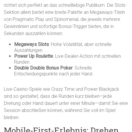
richtet sich perfekt an das schnelllebige Publikum. Die Slots-
Sektion allein bietet eine breite Palette an Megaways-Titeln
von Pragmatic Play und Spinomenal, die jeweils mehrere
Gewinnlinien und sofortige Bonus-Trigger bieten, die in
Sekunden auszahlen können.
Megaways Slots
: Hohe Volatilität, aber schnelle
Auszahlungen.
Power Up Roulette
: Live-Dealer-Action mit schnellen
Runden.
Double Double Bonus Poker
: Schnelle
Entscheidungspunkte nach jeder Hand.
Live-Casino-Spiele wie Crazy Time und Power Blackjack
sind so gestaltet, dass die Runden kurz bleiben—jede
Drehung oder Hand dauert unter einer Minute—damit Sie eine
Session abschließen können, während Sie voll im Spiel
bleiben.
Mobile‑First-Erlebnis: Drehen