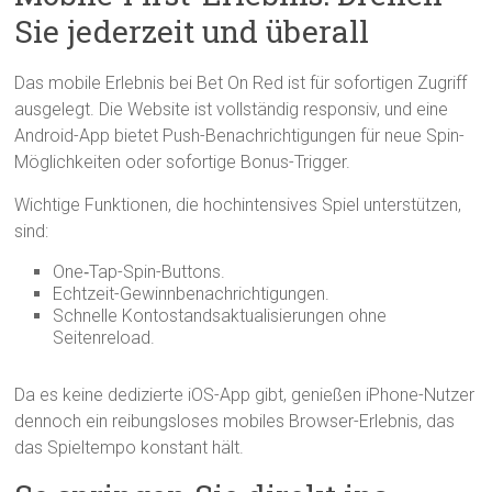
Sie jederzeit und überall
Das mobile Erlebnis bei Bet On Red ist für sofortigen Zugriff
ausgelegt. Die Website ist vollständig responsiv, und eine
Android-App bietet Push-Benachrichtigungen für neue Spin-
Möglichkeiten oder sofortige Bonus-Trigger.
Wichtige Funktionen, die hochintensives Spiel unterstützen,
sind:
One‑Tap-Spin-Buttons.
Echtzeit-Gewinnbenachrichtigungen.
Schnelle Kontostandsaktualisierungen ohne
Seitenreload.
Da es keine dedizierte iOS-App gibt, genießen iPhone-Nutzer
dennoch ein reibungsloses mobiles Browser-Erlebnis, das
das Spieltempo konstant hält.