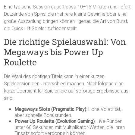
Eine typische Session dauert etwa 10–15 Minuten und liefert
Dutzende von Spins, die mehrere kleine Gewinne oder eine
große Auszahlung bringen können—genau die Art von Burst,
die Quick‑Hit‑Spieler zufriedenstellt.
Die richtige Spielauswahl: Von
Megaways bis Power Up
Roulette
Die Wahl des richtigen Titels kann in einer kurzen
Spielsession den Unterschied machen. Nachfolgend eine
kurze Übersicht für Spieler, die auf sofortige Ergebnisse aus
sind:
Megaways Slots (Pragmatic Play)
: Hohe Volatilität,
aber schnelle Bonusrunden.
Power Up Roulette (Evolution Gaming)
: Live-Runden
unter 60 Sekunden mit Multiplikator-Wetten, die Ihren
Einsatz sofort verdoppeln können.