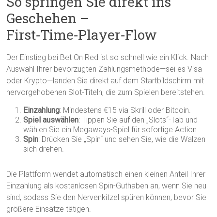
So springen Sie direkt ins
Geschehen –
First‑Time‑Player‑Flow
Der Einstieg bei Bet On Red ist so schnell wie ein Klick. Nach
Auswahl Ihrer bevorzugten Zahlungsmethode—sei es Visa
oder Krypto—landen Sie direkt auf dem Startbildschirm mit
hervorgehobenen Slot-Titeln, die zum Spielen bereitstehen.
Einzahlung
: Mindestens €15 via Skrill oder Bitcoin.
Spiel auswählen
: Tippen Sie auf den „Slots“-Tab und
wählen Sie ein Megaways-Spiel für sofortige Action.
Spin
: Drücken Sie „Spin“ und sehen Sie, wie die Walzen
sich drehen.
Die Plattform wendet automatisch einen kleinen Anteil Ihrer
Einzahlung als kostenlosen Spin-Guthaben an, wenn Sie neu
sind, sodass Sie den Nervenkitzel spüren können, bevor Sie
größere Einsätze tätigen.