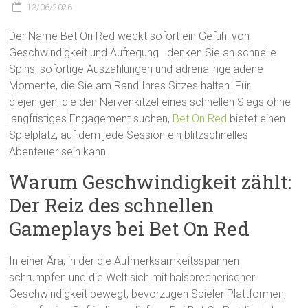
13/06/2026
Der Name Bet On Red weckt sofort ein Gefühl von
Geschwindigkeit und Aufregung—denken Sie an schnelle
Spins, sofortige Auszahlungen und adrenalingeladene
Momente, die Sie am Rand Ihres Sitzes halten. Für
diejenigen, die den Nervenkitzel eines schnellen Siegs ohne
langfristiges Engagement suchen,
Bet On Red
bietet einen
Spielplatz, auf dem jede Session ein blitzschnelles
Abenteuer sein kann.
Warum Geschwindigkeit zählt:
Der Reiz des schnellen
Gameplays bei Bet On Red
In einer Ära, in der die Aufmerksamkeitsspannen
schrumpfen und die Welt sich mit halsbrecherischer
Geschwindigkeit bewegt, bevorzugen Spieler Plattformen,