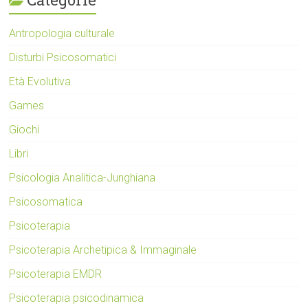
Antropologia culturale
Disturbi Psicosomatici
Età Evolutiva
Games
Giochi
Libri
Psicologia Analitica-Junghiana
Psicosomatica
Psicoterapia
Psicoterapia Archetipica & Immaginale
Psicoterapia EMDR
Psicoterapia psicodinamica