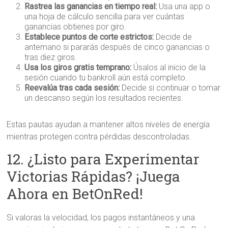
Rastrea las ganancias en tiempo real:
Usa una app o
una hoja de cálculo sencilla para ver cuántas
ganancias obtienes por giro.
Establece puntos de corte estrictos:
Decide de
antemano si pararás después de cinco ganancias o
tras diez giros.
Usa los giros gratis temprano:
Úsalos al inicio de la
sesión cuando tu bankroll aún está completo.
Reevalúa tras cada sesión:
Decide si continuar o tomar
un descanso según los resultados recientes.
Estas pautas ayudan a mantener altos niveles de energía
mientras protegen contra pérdidas descontroladas.
12. ¿Listo para Experimentar
Victorias Rápidas? ¡Juega
Ahora en BetOnRed!
Si valoras la velocidad, los pagos instantáneos y una