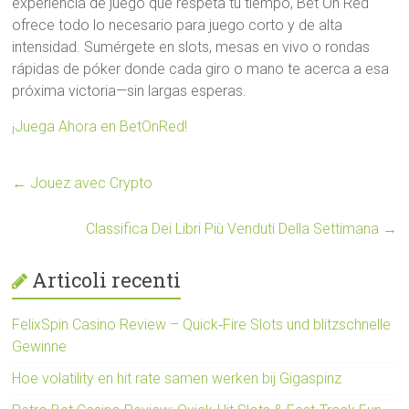
experiencia de juego que respeta tu tiempo, Bet On Red
ofrece todo lo necesario para juego corto y de alta
intensidad. Sumérgete en slots, mesas en vivo o rondas
rápidas de póker donde cada giro o mano te acerca a esa
próxima victoria—sin largas esperas.
¡Juega Ahora en BetOnRed!
←
Jouez avec Crypto
Classifica Dei Libri Più Venduti Della Settimana
→
Articoli recenti
FelixSpin Casino Review – Quick‑Fire Slots und blitzschnelle
Gewinne
Hoe volatility en hit rate samen werken bij Gigaspinz