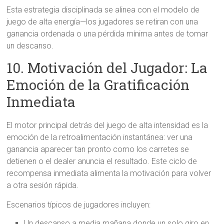
Esta estrategia disciplinada se alinea con el modelo de
juego de alta energía—los jugadores se retiran con una
ganancia ordenada o una pérdida mínima antes de tomar
un descanso.
10. Motivación del Jugador: La
Emoción de la Gratificación
Inmediata
El motor principal detrás del juego de alta intensidad es la
emoción de la retroalimentación instantánea: ver una
ganancia aparecer tan pronto como los carretes se
detienen o el dealer anuncia el resultado. Este ciclo de
recompensa inmediata alimenta la motivación para volver
a otra sesión rápida.
Escenarios típicos de jugadores incluyen:
Un descanso a media mañana donde un solo giro en