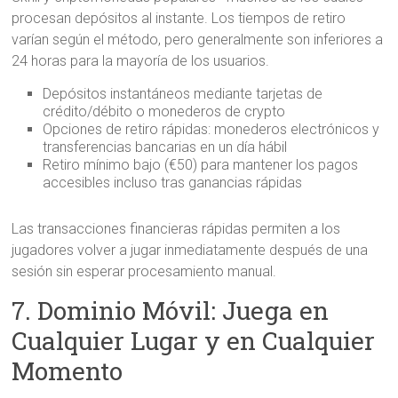
procesan depósitos al instante. Los tiempos de retiro
varían según el método, pero generalmente son inferiores a
24 horas para la mayoría de los usuarios.
Depósitos instantáneos mediante tarjetas de
crédito/débito o monederos de crypto
Opciones de retiro rápidas: monederos electrónicos y
transferencias bancarias en un día hábil
Retiro mínimo bajo (€50) para mantener los pagos
accesibles incluso tras ganancias rápidas
Las transacciones financieras rápidas permiten a los
jugadores volver a jugar inmediatamente después de una
sesión sin esperar procesamiento manual.
7. Dominio Móvil: Juega en
Cualquier Lugar y en Cualquier
Momento