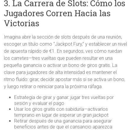
3. La Carrera de Slots: Cómo los
Jugadores Corren Hacia las
Victorias
Imagina abrir la sección de slots después de una reunión,
escoger un título como “Jackpot Fury,” y establecer un nivel
de apuesta rápido de €1. En segundos, ves cómo ruedan
los carretes—tres vueltas que pueden resultar en una
pequeña ganancia o activar un bono de giros gratis. La
clave para jugadores de alta intensidad es mantener el
ritmo fluido: girar, decidir apostar más si se activa un bono,
y luego retirar o reiniciar para la próxima ráfaga.
Estrategia de girar y ganar: jugar tres vueltas por
sesión y evaluar el pago
Usar los giros gratis con sabiduría—activarlos
temprano en lugar de esperar un gran jackpot
Retirar después de una ganancia para asegurar
beneficios antes de que el cansancio aparezca