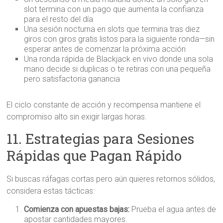
slot termina con un pago que aumenta la confianza
para el resto del día
Una sesión nocturna en slots que termina tras diez
giros con giros gratis listos para la siguiente ronda—sin
esperar antes de comenzar la próxima acción
Una ronda rápida de Blackjack en vivo donde una sola
mano decide si duplicas o te retiras con una pequeña
pero satisfactoria ganancia
El ciclo constante de acción y recompensa mantiene el
compromiso alto sin exigir largas horas.
11. Estrategias para Sesiones
Rápidas que Pagan Rápido
Si buscas ráfagas cortas pero aún quieres retornos sólidos,
considera estas tácticas:
Comienza con apuestas bajas:
Prueba el agua antes de
apostar cantidades mayores.