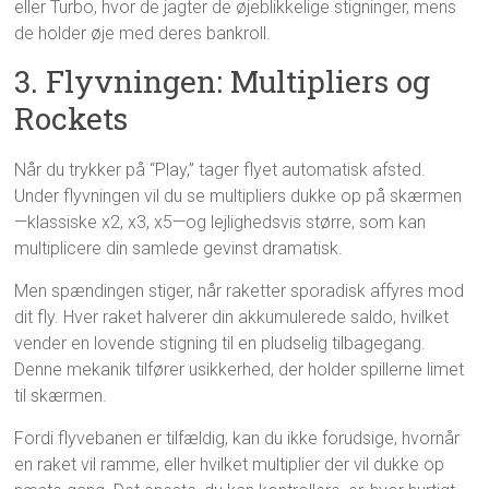
eller Turbo, hvor de jagter de øjeblikkelige stigninger, mens
de holder øje med deres bankroll.
3. Flyvningen: Multipliers og
Rockets
Når du trykker på “Play,” tager flyet automatisk afsted.
Under flyvningen vil du se multipliers dukke op på skærmen
—klassiske x2, x3, x5—og lejlighedsvis større, som kan
multiplicere din samlede gevinst dramatisk.
Men spændingen stiger, når raketter sporadisk affyres mod
dit fly. Hver raket halverer din akkumulerede saldo, hvilket
vender en lovende stigning til en pludselig tilbagegang.
Denne mekanik tilfører usikkerhed, der holder spillerne limet
til skærmen.
Fordi flyvebanen er tilfældig, kan du ikke forudsige, hvornår
en raket vil ramme, eller hvilket multiplier der vil dukke op