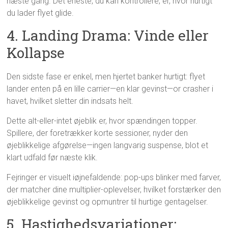
næste gang. Det eneste, du kan kontrollere, er, hvor hurtigt
du lader flyet glide.
4. Landing Drama: Vinde eller
Kollapse
Den sidste fase er enkel, men hjertet banker hurtigt: flyet
lander enten på en lille carrier—en klar gevinst—or crasher i
havet, hvilket sletter din indsats helt.
Dette alt-eller-intet øjeblik er, hvor spændingen topper.
Spillere, der foretrækker korte sessioner, nyder den
øjeblikkelige afgørelse—ingen langvarig suspense, blot et
klart udfald før næste klik.
Fejringer er visuelt iøjnefaldende: pop-ups blinker med farver,
der matcher dine multiplier-oplevelser, hvilket forstærker den
øjeblikkelige gevinst og opmuntrer til hurtige gentagelser.
5. Hastighedsvariationer: