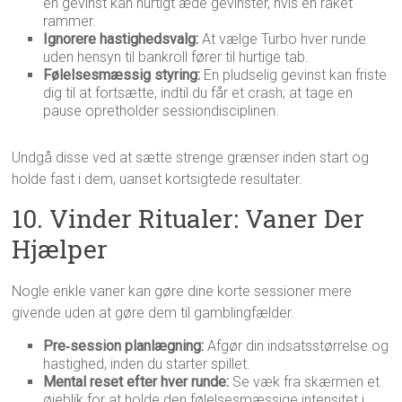
en gevinst kan hurtigt æde gevinster, hvis en raket
rammer.
Ignorere hastighedsvalg:
At vælge Turbo hver runde
uden hensyn til bankroll fører til hurtige tab.
Følelsesmæssig styring:
En pludselig gevinst kan friste
dig til at fortsætte, indtil du får et crash; at tage en
pause opretholder sessiondisciplinen.
Undgå disse ved at sætte strenge grænser inden start og
holde fast i dem, uanset kortsigtede resultater.
10. Vinder Ritualer: Vaner Der
Hjælper
Nogle enkle vaner kan gøre dine korte sessioner mere
givende uden at gøre dem til gamblingfælder.
Pre‑session planlægning:
Afgør din indsatsstørrelse og
hastighed, inden du starter spillet.
Mental reset efter hver runde:
Se væk fra skærmen et
øjeblik for at holde den følelsesmæssige intensitet i