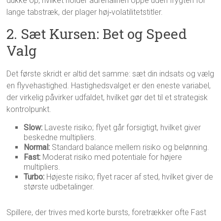
dukke op, hvilket holder adrenalinen oppe uden frygten for
lange tabstræk, der plager høj‑volatilitetstitler.
2. Sæt Kursen: Bet og Speed
Valg
Det første skridt er altid det samme: sæt din indsats og vælg
en flyvehastighed. Hastighedsvalget er den eneste variabel,
der virkelig påvirker udfaldet, hvilket gør det til et strategisk
kontrolpunkt.
Slow:
Laveste risiko; flyet går forsigtigt, hvilket giver
beskedne multipliers.
Normal:
Standard balance mellem risiko og belønning.
Fast:
Moderat risiko med potentiale for højere
multipliers.
Turbo:
Højeste risiko; flyet racer af sted, hvilket giver de
største udbetalinger.
Spillere, der trives med korte bursts, foretrækker ofte Fast