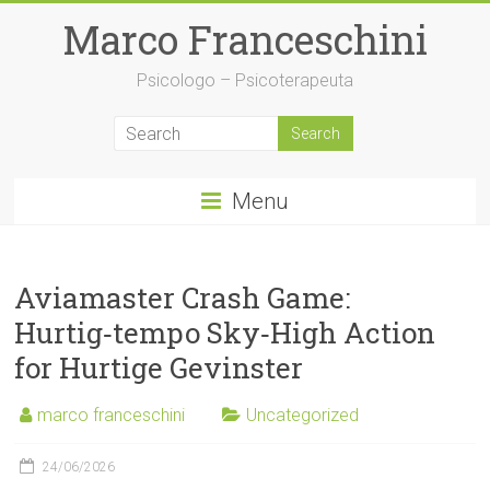
Skip
Marco Franceschini
to
content
Psicologo – Psicoterapeuta
Menu
Aviamaster Crash Game:
Hurtig‑tempo Sky‑High Action
for Hurtige Gevinster
marco franceschini
Uncategorized
24/06/2026