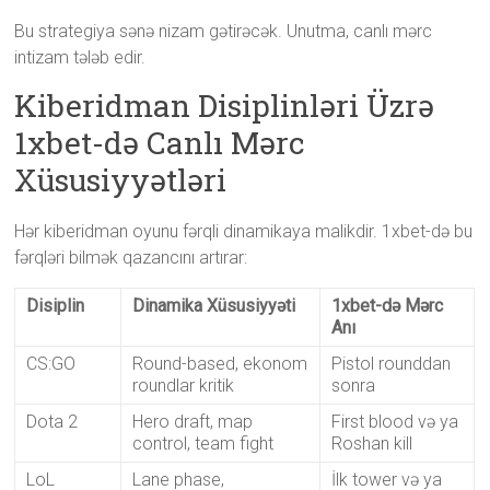
Bu strategiya sənə nizam gətirəcək. Unutma, canlı mərc
intizam tələb edir.
Kiberidman Disiplinləri Üzrə
1xbet-də Canlı Mərc
Xüsusiyyətləri
Hər kiberidman oyunu fərqli dinamikaya malikdir. 1xbet-də bu
fərqləri bilmək qazancını artırar:
Disiplin
Dinamika Xüsusiyyəti
1xbet-də Mərc
Anı
CS:GO
Round-based, ekonom
Pistol rounddan
roundlar kritik
sonra
Dota 2
Hero draft, map
First blood və ya
control, team fight
Roshan kill
LoL
Lane phase,
İlk tower və ya