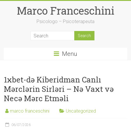
Skip
Marco Franceschini
to
content
Psicologo – Psicoterapeuta
Menu
1xbet-də Kiberidman Canlı
Mərclərin Sirləri – Nə Vaxt və
Necə Mərc Etməli
marco franceschini
Uncategorized
06/07/2026