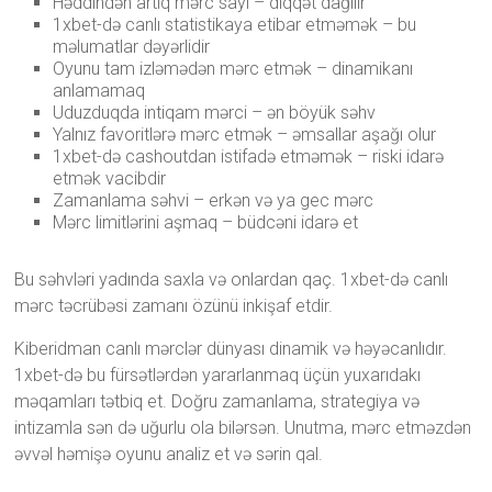
Həddindən artıq mərc sayı – diqqət dağılır
1xbet-də canlı statistikaya etibar etməmək – bu
məlumatlar dəyərlidir
Oyunu tam izləmədən mərc etmək – dinamikanı
anlamamaq
Uduzduqda intiqam mərci – ən böyük səhv
Yalnız favoritlərə mərc etmək – əmsallar aşağı olur
1xbet-də cashoutdan istifadə etməmək – riski idarə
etmək vacibdir
Zamanlama səhvi – erkən və ya gec mərc
Mərc limitlərini aşmaq – büdcəni idarə et
Bu səhvləri yadında saxla və onlardan qaç. 1xbet-də canlı
mərc təcrübəsi zamanı özünü inkişaf etdir.
Kiberidman canlı mərclər dünyası dinamik və həyəcanlıdır.
1xbet-də bu fürsətlərdən yararlanmaq üçün yuxarıdakı
məqamları tətbiq et. Doğru zamanlama, strategiya və
intizamla sən də uğurlu ola bilərsən. Unutma, mərc etməzdən
əvvəl həmişə oyunu analiz et və sərin qal.