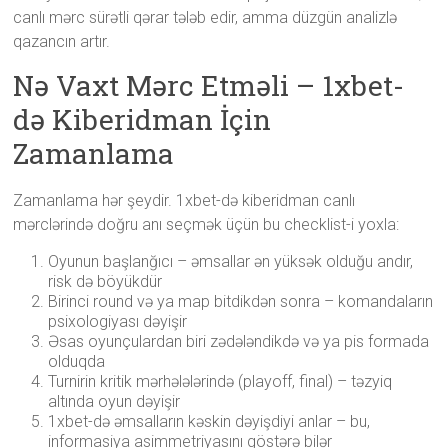
canlı mərc sürətli qərar tələb edir, amma düzgün analizlə
qazancın artır.
Nə Vaxt Mərc Etməli – 1xbet-
də Kiberidman İçin
Zamanlama
Zamanlama hər şeydir. 1xbet-də kiberidman canlı
mərclərində doğru anı seçmək üçün bu checklist-i yoxla:
Oyunun başlanğıcı – əmsallar ən yüksək olduğu andır,
risk də böyükdür
Birinci round və ya map bitdikdən sonra – komandaların
psixologiyası dəyişir
Əsas oyunçulardan biri zədələndikdə və ya pis formada
olduqda
Turnirin kritik mərhələlərində (playoff, final) – təzyiq
altında oyun dəyişir
1xbet-də əmsalların kəskin dəyişdiyi anlar – bu,
informasiya asimmetriyasını göstərə bilər