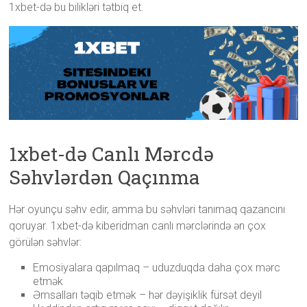
1xbet-də bu bilikləri tətbiq et.
1xbet-də Canlı Mərcdə
Səhvlərdən Qaçınma
Hər oyunçu səhv edir, amma bu səhvləri tanımaq qazancını
qoruyar. 1xbet-də kiberidman canlı mərclərində ən çox
görülən səhvlər:
Emosiyalara qapılmaq – uduzduqda daha çox mərc
etmək
Əmsalları təqib etmək – hər dəyişiklik fürsət deyil